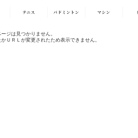
テニス
バドミントン
マシン
ラケット
ラケット
ストリングマシン
ページは見つかりません。
たかＵＲＬが変更されたため表示できません。
シューズ
シューズ
ボールマシン
ストリング
ストリング
マシン紹介動画
テニスボール
シャトルコック
修理メンテナンス
受付
ウェア
ウェア
アクセサリ
アクセサリ
バッグ