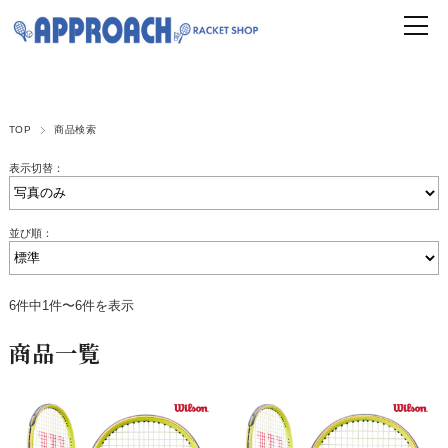
TOP
商品検索
表示切替：
並び順：
6件中1件〜6件を表示
商品一覧