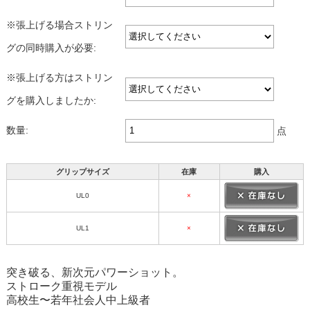
※張上げる場合ストリン
グの同時購入が必要:
※張上げる方はストリン
グを購入しましたか:
数量:
点
グリップサイズ
在庫
購入
UL0
×
UL1
×
突き破る、新次元パワーショット。
ストローク重視モデル
高校生〜若年社会人中上級者