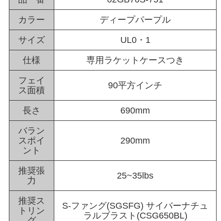
カラー
ディープパープル
サイズ
UL0・1
仕様
専用ラケットケースつき
フェイ
90平方インチ
ス面積
長さ
690mm
バラン
スポイ
290mm
ント
推奨張
25~35lbs
力
推奨ス
S-ファング(SGSFG) サイバーナチュ
トリン
ラルブラスト(CSG650BL)
グ