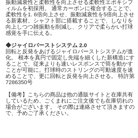
振動減衰性と柔軟性を向上させる柔軟性エポキシフ
ィルムを初採用。 通常カーボンに複合することで、
柔軟性を1. 6倍向上させ、振動減衰性を5倍向上させ
る新素材。シャフト部に搭載することで、しなりを
向上しつつ雑振動を削減し、クリアで柔らかい打球
感覚を手に伝える。
◆ジャイロバーストシステム 2.0
回転と反発をあげるジャイロバーストシステムが進
化。 根本を真円で固定し先端を細くした新構造にす
ることで、従来よりも速いレスポンスで筒を動かす
ことが可能に。打球時のストリングの可動速度を速
めることで、更に回転と反発を向上させる。 特許第
7286350号
【備考】こちらの商品は他の通販サイトと在庫共有
しているため、ごくまれにご注文後でも在庫切れの
場合がございます。 その際は連絡させて頂きますの
で、予めご了承ください。