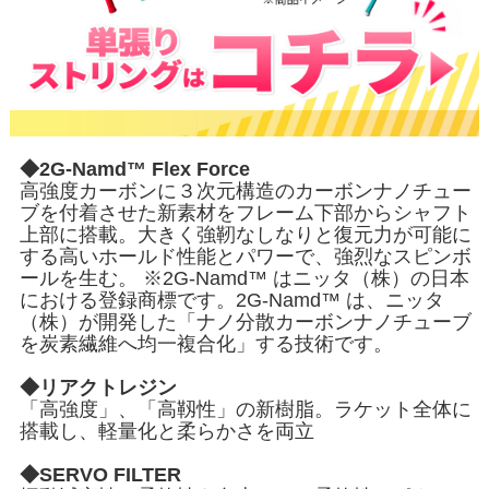
◆2G-Namd™ Flex Force
高強度カーボンに３次元構造のカーボンナノチュー
ブを付着させた新素材をフレーム下部からシャフト
上部に搭載。大きく強靭なしなりと復元力が可能に
する高いホールド性能とパワーで、強烈なスピンボ
ールを生む。 ※2G-Namd™ はニッタ（株）の日本
における登録商標です。2G-Namd™ は、ニッタ
（株）が開発した「ナノ分散カーボンナノチューブ
を炭素繊維へ均一複合化」する技術です。
◆リアクトレジン
「高強度」、「高靱性」の新樹脂。ラケット全体に
搭載し、軽量化と柔らかさを両立
◆SERVO FILTER