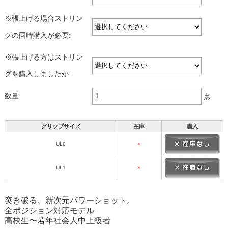
※張上げる場合ストリン
グの同時購入が必要:
※張上げる方はストリン
グを購入しましたか:
数量:
点
グリップサイズ
在庫
購入
UL0
×
UL1
×
突き破る、新次元パワーショット。
全ポジション対応モデル
高校生〜若年社会人中上級者