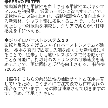
◆SERVO FILTER
振動減衰性と柔軟性を向上させる柔軟性エポキシフ
ィルムを初採用。 通常カーボンに複合することで、
柔軟性を1. 6倍向上させ、振動減衰性を5倍向上させ
る新素材。シャフト部に搭載することで、しなりを
向上しつつ雑振動を削減し、クリアで柔らかい打球
感覚を手に伝える。
◆ジャイロバーストシステム 2.0
回転と反発をあげるジャイロバーストシステムが進
化。 根本を真円で固定し先端を細くした新構造にす
ることで、従来よりも速いレスポンスで筒を動かす
ことが可能に。打球時のストリングの可動速度を速
めることで、更に回転と反発を向上させる。 特許第
7286350号
【備考】こちらの商品は他の通販サイトと在庫共有
しているため、ごくまれにご注文後でも在庫切れの
場合がございます。 その際は連絡させて頂きますの
で、予めご了承ください。