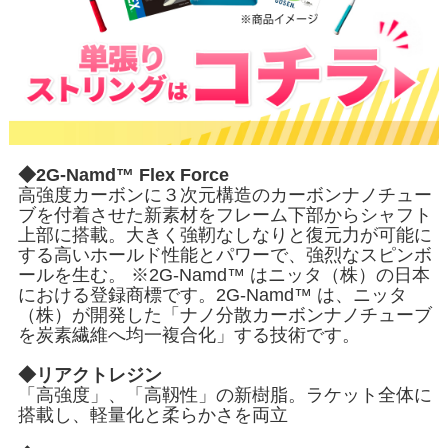
◆2G-Namd™ Flex Force
高強度カーボンに３次元構造のカーボンナノチュー
ブを付着させた新素材をフレーム下部からシャフト
上部に搭載。大きく強靭なしなりと復元力が可能に
する高いホールド性能とパワーで、強烈なスピンボ
ールを生む。 ※2G-Namd™ はニッタ（株）の日本
における登録商標です。2G-Namd™ は、ニッタ
（株）が開発した「ナノ分散カーボンナノチューブ
を炭素繊維へ均一複合化」する技術です。
◆リアクトレジン
「高強度」、「高靱性」の新樹脂。ラケット全体に
搭載し、軽量化と柔らかさを両立