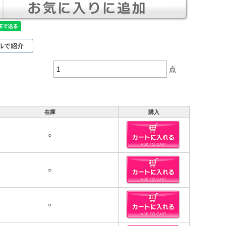
点
在庫
購入
○
○
○