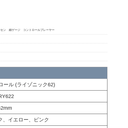
 ゴーセン 細ゲージ コントロールプレーヤー
00mロール (ライゾニック62)
RY622
62mm
ク、イエロー、ピンク