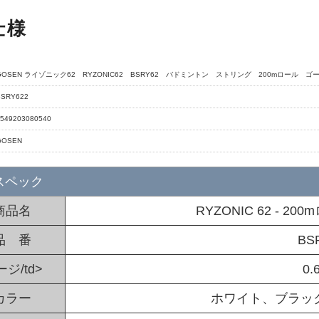
仕様
GOSEN ライゾニック62 RYZONIC62 BSRY62 バドミントン ストリング 200mロール
BSRY622
549203080540
GOSEN
スペック
商品名
RYZONIC 62 - 2
品 番
BS
ジ/td>
0.
カラー
ホワイト、ブラッ