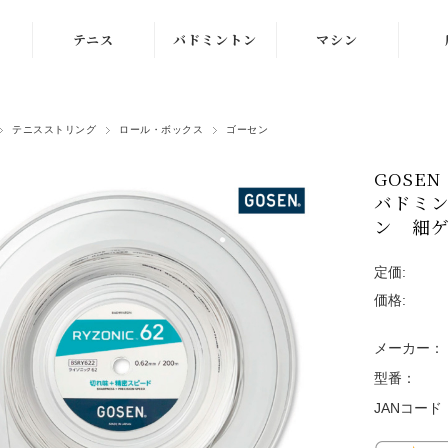
テニス
バドミントン
マシン
ラケット
ラケット
ストリングマシン
テニスストリング
ロール・ボックス
ゴーセン
シューズ
シューズ
ボールマシン
GOSEN
ストリング
ストリング
マシン紹介動画
バドミン
テニスボール
シャトルコック
ン 細ゲ
修理メンテナンス
受付
ウェア
ウェア
定価:
価格:
アクセサリ
アクセサリ
メーカー：
バッグ
型番：
JANコード