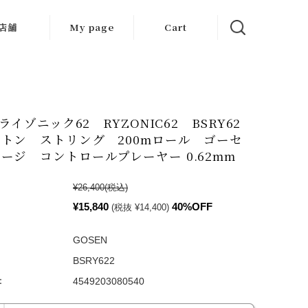
店舗
My page
Cart
大阪店
京都店
 ライゾニック62 RYZONIC62 BSRY62
岐阜店
トン ストリング 200mロール ゴーセ
ージ コントロールプレーヤー 0.62mm
¥26,400
(税込)
¥15,840
40%OFF
(税抜 ¥14,400)
GOSEN
BSRY622
：
4549203080540