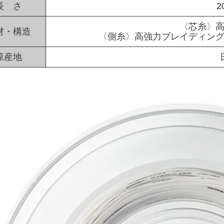
長 さ
2
〈芯糸〉
材・構造
〈側糸〉高強力ブレイディン
原産地