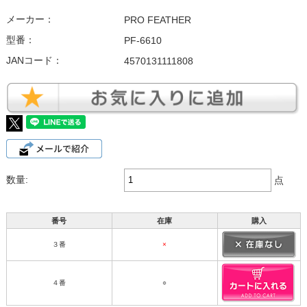
メーカー：
PRO FEATHER
型番：
PF-6610
JANコード：
4570131111808
数量:
点
番号
在庫
購入
３番
×
４番
○