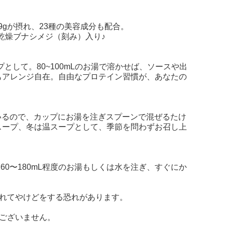
.9gが摂れ、23種の美容成分も配合。
乾燥ブナシメジ（刻み）入り♪
プとして。80~100mLのお湯で溶かせば、ソースや出
もアレンジ自在。自由なプロテイン習慣が、あなたの
ているので、カップにお湯を注ぎスプーンで混ぜるたけ
スープ、冬は温スープとして、季節を問わずお召し上
60〜180mL程度のお湯もしくは水を注ぎ、すぐにか
。
れてやけどをする恐れがあります。
ございません。