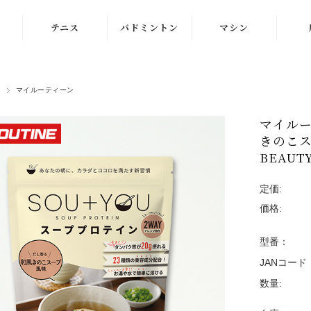
テニス
バドミントン
マシン
ラケット
ラケット
ストリングマシン
マイルーティーン
シューズ
シューズ
ボールマシン
マイルー
ストリング
ストリング
マシン紹介動画
きのこスー
テニスボール
シャトルコック
BEAU
修理メンテナンス
受付
ウェア
ウェア
定価:
価格:
アクセサリ
アクセサリ
型番：
バッグ
JANコード
数量: