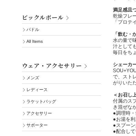
満足感且
ピックルボール
乾燥フレー
「プロテ
パドル
「飲む・か
水の量で味
All Items
汁として
毎日をち
ウェア・アクセサリー
シェーカ
SOU+
で、スト
メンズ
がりいた
レディース
＜お召し
付属のスプ
ラケットバッグ
き混ぜな
●調理時
アクセサリー
●お湯を
●スプー
サポーター
●配合し