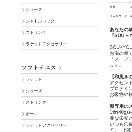
型番:
s
シューズ
ＪＡＮコード:
4
シャトルコック
あなたの
ストリング
『SOU＋
ラケットアクセサリー
SOU+Y
お湯の量
「スープ
ます。
ソフトテニス
【和風きの
ラケット
アクセン
プロテイ
シューズ
お吸物や
ストリング
朝専用のス
1食(40
ボール
要な栄養
いつもの
ラケットアクセサリー
す。「(例