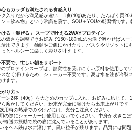
つ心もカラダも満たされる食感入り
ク入りだから満足感が違い、 1食(40g)あたり、たんぱく質20
イン＝飲み物」という常識を覆す、SOU＋YOUの朝習慣です。
ける・混ぜる」 スープで叶える2WAYプロテイン
の濃さを調整できお好みで160~180mLのお湯で溶かせばスー
も活用できます。麺類やご飯にかけたり、パスタやリゾットに
ょっとヘルシーに楽しく彩りを叶えます。
ー不要で、忙しい朝をサポート
YOUのプロテインスープは、熱変性を受けにくい原料を使用し
レスなく溶けるため、シェーカー不要です。夏は水を注ぎ冷製
だけます。
上がり方＞
ーン2杯（40g）を大きめのカップに入れ、お好みに応じて、1
がら溶かしてください。粉末が完全に溶けたら出来上がりです
・飲用時の熱湯でのやけどには、充分ご注意ください。
利用の際にシェーカーは使用しないでください。中身が吹きこぼ
ンが輸送の振動で袋の底に沈んでいることがあります。
ているヘム鉄は水に溶けず、黒い粒子が残ります。品質には問題