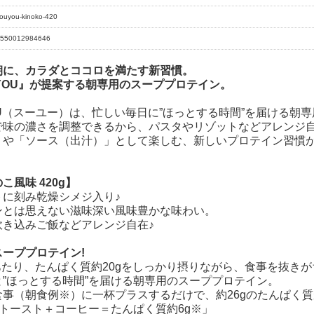
ouyou-kinoko-420
550012984646
朝に、カラダとココロを満たす新習慣。
YOU』が提案する朝専用のスーププロテイン。
OU（スーユー）は、忙しい毎日に”ほっとする時間”を届ける朝
で味の濃さを調整できるから、パスタやリゾットなどアレンジ自
」や「ソース（出汁）」として楽しむ、新しいプロテイン習慣
こ風味 420g】
トに刻み乾燥シメジ入り♪
ンとは思えない滋味深い風味豊かな味わい。
炊き込みご飯などアレンジ自在♪
ーププロテイン!
g)あたり、たんぱく質約20gをしっかり摂りながら、食事を抜
と”ほっとする時間”を届ける朝専用のスーププロテイン。
食事（朝食例※）に一杯プラスするだけで、約26gのたんぱく
)トースト＋コーヒー＝たんぱく質約6g※」