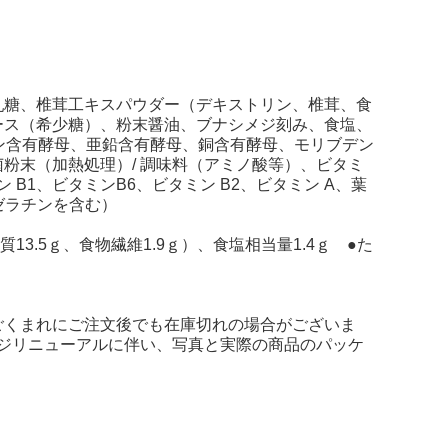
乳糖、椎茸工キスパウダー（デキストリン、椎茸、食
ース（希少糖）、粉末醤油、ブナシメジ刻み、食塩、
ガン含有酵母、亜鉛含有酵母、銅含有酵母、モリブデン
粉末（加熱処理）/ 調味料（アミノ酸等）、ビタミ
 B1、ビタミンB6、ビタミン B2、ビタミン A、葉
ゼラチンを含む）
糖質13.5ｇ、食物繊維1.9ｇ）、食塩相当量1.4ｇ ●た
ごくまれにご注文後でも在庫切れの場合がございま
ージリニューアルに伴い、写真と実際の商品のパッケ