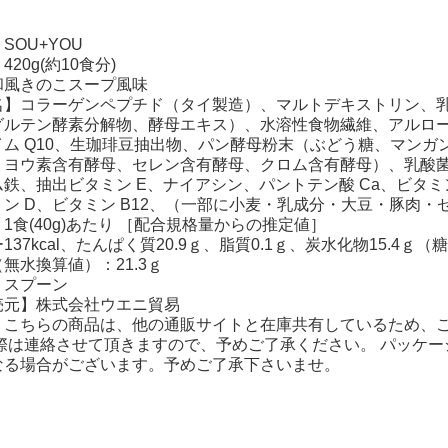
SOU+YOU
20g(約10食分)
和風きのこスープ風味
名】コラーゲンペプチド（タイ製造）、マルトデキストリン、
グルテン酵素分解物、酵母エキス）、水溶性食物繊維、アルロ
イム Q10、生珈琲豆抽出物、パン酵母粉末（ぶどう糖、マン
、ヨウ素含有酵母、セレン含有酵母、クロム含有酵母）、乳酸菌
ム鉄、抽出ビタミン E、ナイアシン、パントテン酸 Ca、ビタミン
ン D、ビタミン B12、（一部に小麦・乳成分・大豆・豚肉・
1食(40g)あたり ［配合規格量からの推定値］
37kcal、たんぱく質20.9ｇ、脂質0.1ｇ、炭水化物15.4ｇ（
無水換算値）：21.3ｇ
】スプーン
売元】株式会社ウエニ貿易
：こちらの商品は、他の通販サイトと在庫共有しているため、
の際は連絡させて頂きますので、予めご了承ください。 パッケ
なる場合がございます。予めご了承下さいませ。