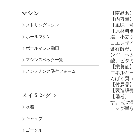
マシン
【商品名】
【内容量】4
【風味】
ストリングマシン
【原材料
ボールマシン
塩、小麦
コエンザ
ボールマシン動画
含有酵母
ン C、ヘ
マシンスペック一覧
酸、ビタミ
【栄養価】
メンテナンス受付フォーム
エネルギー1
んぱく質（
【付属品
【製造販
スイミング
【備考】
す。 そ
水着
ージが異
キャップ
ゴーグル