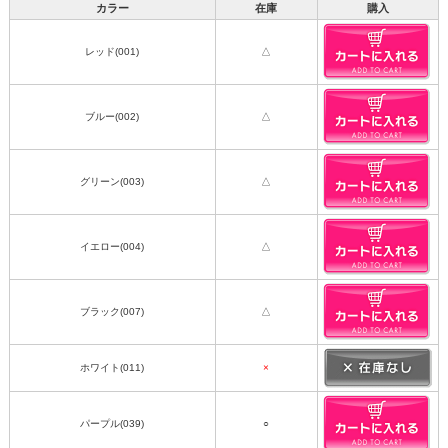
カラー
在庫
購入
レッド(001)
△
ブルー(002)
△
グリーン(003)
△
イエロー(004)
△
ブラック(007)
△
ホワイト(011)
×
パープル(039)
○