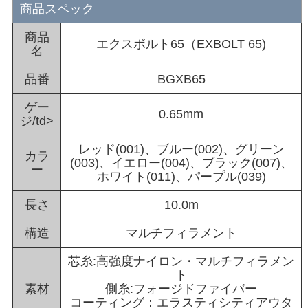
商品スペック
商品
エクスボルト65（EXBOLT 65)
名
品番
BGXB65
ゲー
0.65mm
ジ/td>
レッド(001)、ブルー(002)、グリーン
カラ
(003)、イエロー(004)、ブラック(007)、
ー
ホワイト(011)、パープル(039)
長さ
10.0m
構造
マルチフィラメント
芯糸:高強度ナイロン・マルチフィラメン
ト
素材
側糸:フォージドファイバー
コーティング：エラスティシティアウタ