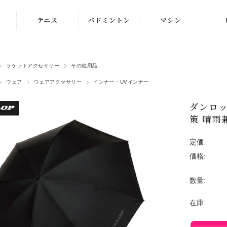
テニス
バドミントン
マシン
ラケット
ラケット
ストリングマシン
ラケットアクセサリー
その他用品
シューズ
シューズ
ボールマシン
ウェア
ウェアアクセサリー
インナー・UVインナー
ストリング
ストリング
マシン紹介動画
ダンロップ
テニスボール
シャトルコック
修理メンテナンス
策 晴雨
受付
ウェア
ウェア
定価:
価格:
アクセサリ
アクセサリ
バッグ
数量:
在庫: