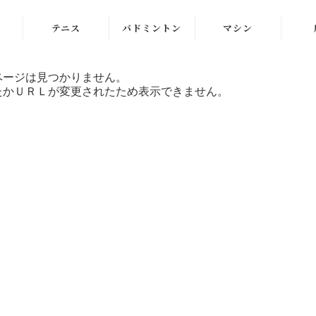
テニス
バドミントン
マシン
ラケット
ラケット
ストリングマシン
ページは見つかりません。
たかＵＲＬが変更されたため表示できません。
シューズ
シューズ
ボールマシン
ストリング
ストリング
マシン紹介動画
テニスボール
シャトルコック
修理メンテナンス
受付
ウェア
ウェア
アクセサリ
アクセサリ
バッグ