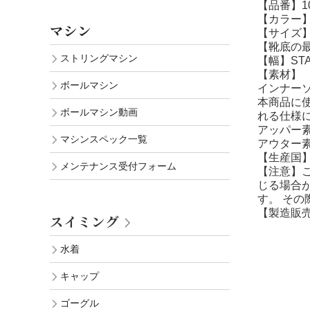
【品番】10
【カラー】(10
マシン
【サイズ】25
【靴底の最
ストリングマシン
【幅】STA
【素材】
ボールマシン
インナーソ
本商品に
ボールマシン動画
れる仕様
アッパー素
マシンスペック一覧
アウター
【生産国
メンテナンス受付フォーム
【注意】
じる場合
す。 そ
【製造販
スイミング
水着
キャップ
ゴーグル