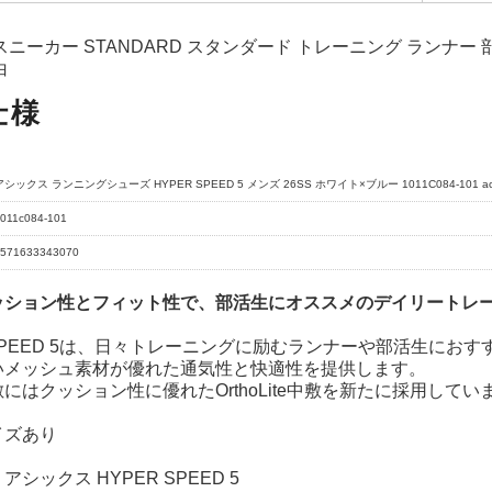
スニーカー STANDARD スタンダード トレーニング ランナー 
白
仕様
アシックス ランニングシューズ HYPER SPEED 5 メンズ 26SS ホワイト×ブルー 1011C084-101 
011c084-101
571633343070
ッション性とフィット性で、部活生にオススメのデイリートレ
 SPEED 5は、日々トレーニングに励むランナーや部活生にお
いメッシュ素材が優れた通気性と快適性を提供します。
にはクッション性に優れたOrthoLite中敷を新たに採用してい
イズあり
シックス HYPER SPEED 5