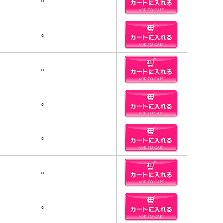
○
○
○
○
○
○
○