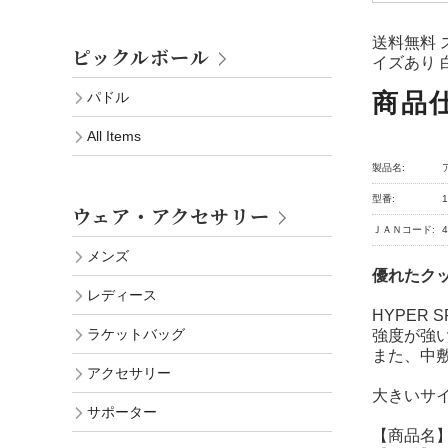
送料無料 
ピックルボール
イズあり 
商品
パドル
All Items
製品名:
型番:
1
ウェア・アクセサリー
ＪＡＮコード:
4
メンズ
優れたク
レディース
HYPER
ラケットバッグ
強度が強
また、中敷
アクセサリー
大きいサ
サポーター
【商品名】ア