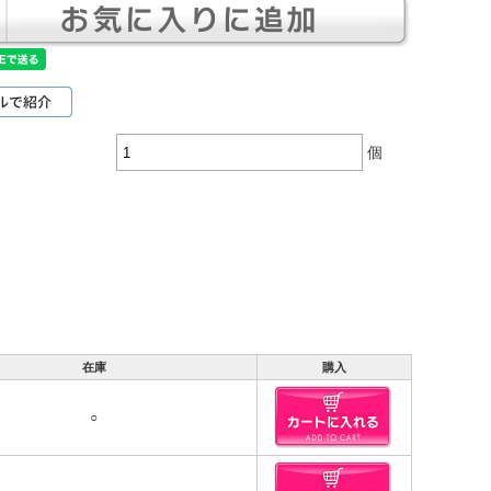
個
在庫
購入
○