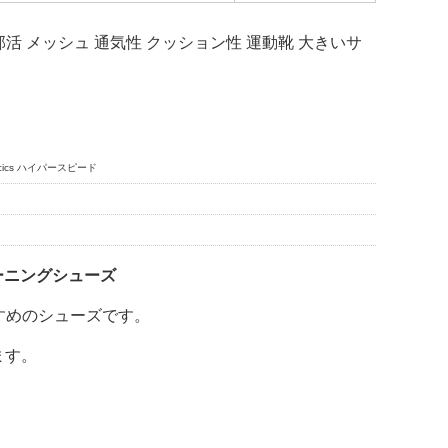
部活 メッシュ 通気性 クッション性 運動靴 大きいサ
acics ハイパースピード
ーニングシューズ
すすめのシューズです。
ます。