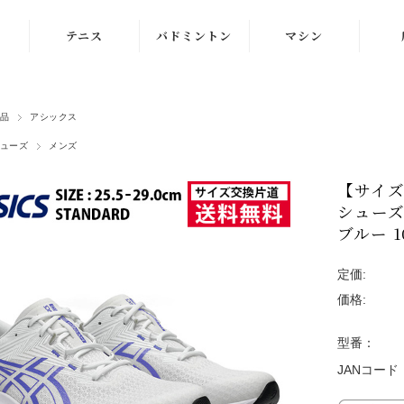
テニス
バドミントン
マシン
ラケット
ラケット
ストリングマシン
品
アシックス
シューズ
シューズ
ボールマシン
ューズ
メンズ
ストリング
ストリング
マシン紹介動画
【サイズ
テニスボール
シャトルコック
修理メンテナンス
シューズ 
受付
ブルー 1
ウェア
ウェア
定価:
アクセサリ
アクセサリ
価格:
バッグ
型番：
JANコード