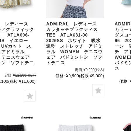
AL レディース
ADMIRAL レディース
ADM
レアグラフィック
カラタッチプラクティス
カラー
ATLA606-
TEE ATLA631-00
グスコー
26SS イエロー
2026SS ホワイト 吸水
66 2
 UVカット ス
速乾 ストレッチ アドミ
ーン 
 アドミラル
ラル WOMEN テニスウ
チ ア
N テニスウェア
ェア バドミントン ソフ
WOM
トン ソフトテニ
トテニス
バドミ
ス
定価:
¥9,900
(税込)
定価:
¥12,100
(税込)
価格:
¥9,900
(税抜 ¥9,000)
,100
(税抜 ¥11,000)
価格: