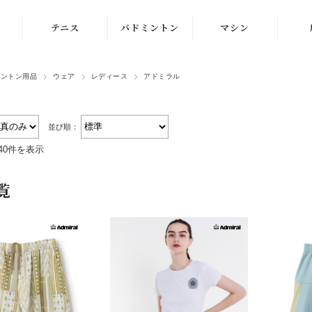
テニス
バドミントン
マシン
ラケット
ラケット
ストリングマシン
ミントン用品
ウェア
レディース
アドミラル
シューズ
シューズ
ボールマシン
ストリング
ストリング
マシン紹介動画
並び順：
40件を表示
テニスボール
シャトルコック
修理メンテナンス
受付
覧
ウェア
ウェア
アクセサリ
アクセサリ
バッグ