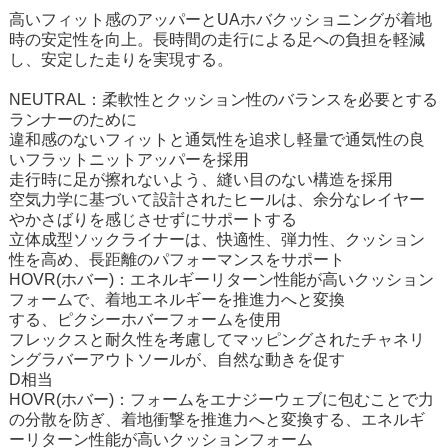
高いフィット感のアッパーとUAホバクッショニングが着地
時の安定性を向上。長時間の走行による足への負担を軽減
し、安定した走りを実現する。
NEUTRAL：柔軟性とクッション性のバランスを必要とする
ランナーのために
違和感のないフィットと通気性を追求し軽量で通気性の良
いフラットニットアッパーを採用
走行時に足が擦れないよう、縫い目のない構造を採用
空気力学に基づいて設計されたヒールは、余分なレイヤー
やかさばりを感じさせずにサポートする
立体成型ソックライナーは、快適性、弾力性、クッション
性を高め、長距離のパフォーマンスをサポート
HOVR(ホバー)：エネルギーリターン性能が高いクッション
フォームで、着地エネルギーを推進力へと変換
する、ピクシーホバーフォームを使用
フレックスと耐久性を考慮してマッピングされたチャネリ
ングラバーアウトソールが、自然な動きを促す
D相当
HOVR(ホバー)：フォームをエナジーウェブに包むことで力
の分散を防ぎ、着地衝撃を推進力へと変換する、エネルギ
ーリターン性能が高いクッションフォーム