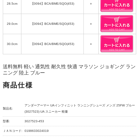
28.5cm
【0094】BCA/BME/SQO(453)
○
29.0cm
【0094】BCA/BME/SQO(453)
○
30.0cm
【0094】BCA/BME/SQO(453)
○
送料無料 軽い 通気性 耐久性 快適 マラソン ジョギング ラン
ニング 陸上 ブルー
商品仕様
アンダーアーマー UAインフィニット ランニングシューズ メンズ 25FW ブルー
製品名:
(3027523) UA スニーカー 軽量
型番:
3027523-453
ＪＡＮコード:
0198633024019