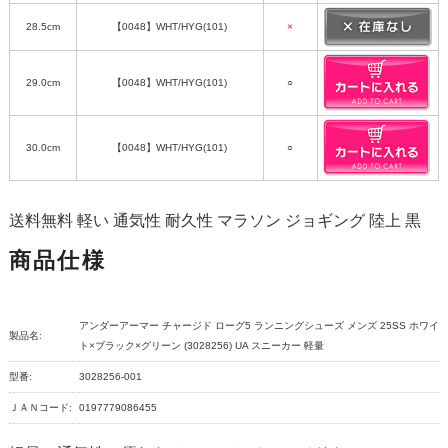
28.5cm
【0048】WHT/HYG(101)
×
29.0cm
【0048】WHT/HYG(101)
○
30.0cm
【0048】WHT/HYG(101)
○
送料無料 軽い 通気性 耐久性 マラソン ジョギング 陸上 黒
商品仕様
アンダーアーマー チャージド ローグ5 ランニングシューズ メンズ 25SS ホワイ
製品名:
ト×ブラック×グリーン (3028256) UA スニーカー 軽量
型番:
3028256-001
ＪＡＮコード:
0197779086455