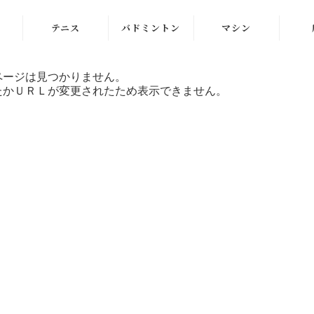
テニス
バドミントン
マシン
ラケット
ラケット
ストリングマシン
ページは見つかりません。
たかＵＲＬが変更されたため表示できません。
シューズ
シューズ
ボールマシン
ストリング
ストリング
マシン紹介動画
テニスボール
シャトルコック
修理メンテナンス
受付
ウェア
ウェア
アクセサリ
アクセサリ
バッグ