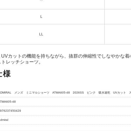
L
LL
とUVカットの機能を持ちながら、抜群の伸縮性でしなやかな着
ストレッチショーツ。
仕様
ADMIRAL メンズ ミニマルショーツ ATMA605-48 2026SS ピンク 吸水速乾 UVカット
TMA605-48
976237450429
dmiral