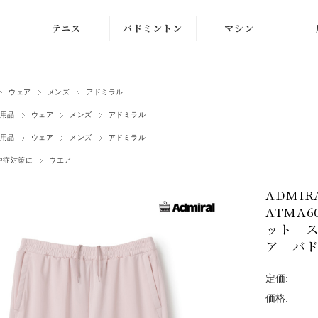
テニス
バドミントン
マシン
ラケット
ラケット
ストリングマシン
ウェア
メンズ
アドミラル
シューズ
シューズ
ボールマシン
用品
ウェア
メンズ
アドミラル
ストリング
ストリング
マシン紹介動画
用品
ウェア
メンズ
アドミラル
テニスボール
シャトルコック
修理メンテナンス
中症対策に
ウエア
受付
ウェア
ウェア
ADMI
ATMA6
アクセサリ
アクセサリ
ット ス
ア バ
バッグ
定価:
価格: