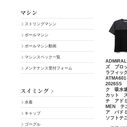
マシン
ストリングマシン
ボールマシン
ボールマシン動画
マシンスペック一覧
ADMIRA
ズ ブロ
メンテナンス受付フォーム
ラフィッ
ATMA60
2026SS
スイミング
ク 吸水速
カット 
チ アド
水着
MEN テ
ア バド
キャップ
ソフトテ
ゴーグル