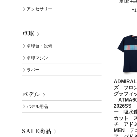
定価:
¥1
アクセサリー
¥1
卓球
卓球台・設備
卓球マシン
ラバー
ADMIRA
ズ フロ
パデル
グラフィッ
ATMA6
2026SS
パデル用品
ー 吸水速
カット 
チ アド
SALE商品
MEN テ
ア バド