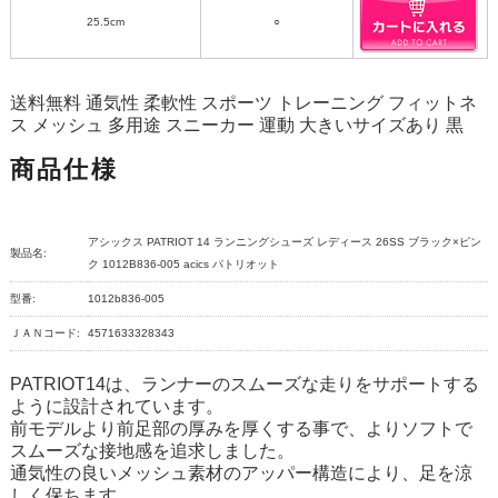
25.5cm
○
送料無料 通気性 柔軟性 スポーツ トレーニング フィットネ
ス メッシュ 多用途 スニーカー 運動 大きいサイズあり 黒
商品仕様
アシックス PATRIOT 14 ランニングシューズ レディース 26SS ブラック×ピン
製品名:
ク 1012B836-005 acics パトリオット
型番:
1012b836-005
ＪＡＮコード:
4571633328343
PATRIOT14は、ランナーのスムーズな走りをサポートする
ように設計されています。
前モデルより前足部の厚みを厚くする事で、よりソフトで
スムーズな接地感を追求しました。
通気性の良いメッシュ素材のアッパー構造により、足を涼
しく保ちます。