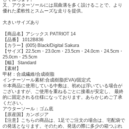
又、アウターソールには屈曲溝を多く設けることで、より
優れた柔軟性とスムーズな走りを提供。
大きいサイズあり
【商品名】アシックス PATRIOT 14
【品番】 1012B836
【カラー】(005) Black/Digital Sakura
【サイズ】22.5cm・23.0cm・23.5cm・24.0cm・24.5cm・
25.0cm・25.5cm
【幅】 Standard
【素材】
甲材：合成繊維/合成樹脂
インナーソール素材:合成樹脂(EVA)/固定式
※本商品に使用している中敷は、初めは浮いている場合が
ございますが、ご使用を重ねるごとに接着が安定し、 最終
的に固定される仕様になっております。あらかじめご了承
ください。
アウターソール：ゴム底
【原産国】カンボジア
【注意】こちらの商品は、1足でご注文の場合は、宅配袋で
の発送となります。そのため、発送の際に多少の箱つぶれ