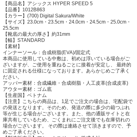
【商品名】アシックス HYPER SPEED 5
【品番】1012B863
【カラー】(700) Digital Sakura/White
【サイズ】23.0cm・23.5cm・24.0cm・24.5cm・25.0cm・
25.5cm
【靴底の最大の厚さ】約31mm
【幅】STANDARD
【素材】
インナーソール：合成樹脂(EVA)/固定式
本商品に使用している中敷は、初めは浮いている場合がご
ざいますが、ご使用を重ねるごとに接着が安定し、 最終的
に固定される仕様になっております。あらかじめご了承く
ださい。
アッパー素材：合成繊維・合成樹脂・人工皮革(合成皮革)
アウター素材：ゴム底
【生産国】ベトナム
【注意】こちらの商品は、1足でご注文の場合は、宅配袋で
の発送となります。そのため、発送の際に多少の箱つぶれ
等が生じる場合がございます。また、他の通販サイトと在
庫共有しているため、ごくまれにご注文後でも在庫切れの
場合がございます。 その際は連絡させて頂きますので、予
めご了承ください。