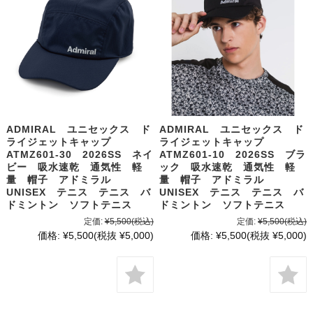
ADMIRAL ユニセックス ド
ADMIRAL ユニセックス ド
ライジェットキャップ
ライジェットキャップ
ATMZ601-30 2026SS ネイ
ATMZ601-10 2026SS ブラ
ビー 吸水速乾 通気性 軽
ック 吸水速乾 通気性 軽
量 帽子 アドミラル
量 帽子 アドミラル
UNISEX テニス テニス バ
UNISEX テニス テニス バ
ドミントン ソフトテニス
ドミントン ソフトテニス
定価:
¥5,500
(税込)
定価:
¥5,500
(税込)
価格:
¥5,500
(税抜 ¥5,000)
価格:
¥5,500
(税抜 ¥5,000)