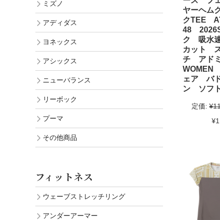
ース フ
ミズノ
ヤーヘム
クTEE AT
アディダス
48 202
ク 吸水速
ヨネックス
カット 
チ アド
アシックス
WOMEN
ェア バ
ニューバランス
ン ソフ
リーボック
定価:
¥1
プーマ
¥1
その他商品
フィットネス
ウェーブストレッチリング
アンダーアーマー