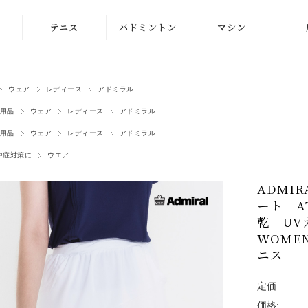
テニス
バドミントン
マシン
ラケット
ラケット
ストリングマシン
ウェア
レディース
アドミラル
シューズ
シューズ
ボールマシン
用品
ウェア
レディース
アドミラル
ストリング
ストリング
マシン紹介動画
用品
ウェア
レディース
アドミラル
テニスボール
シャトルコック
修理メンテナンス
中症対策に
ウエア
受付
ウェア
ウェア
ADMI
ート AT
アクセサリ
アクセサリ
乾 U
WOME
バッグ
ニス
定価:
価格: