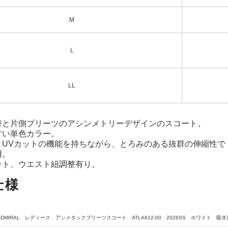
M
L
LL
替と片側プリーツのアシンメトリーデザインのスコート。
すい単色カラー。
とUVカットの機能を持ちながら、とろみのある抜群の伸縮性で
用。
ット、ウエスト紐調整有り。
仕様
ADMIRAL レディース アシメタックプリーツスコート ATLA612-00 2026SS ホワイト 