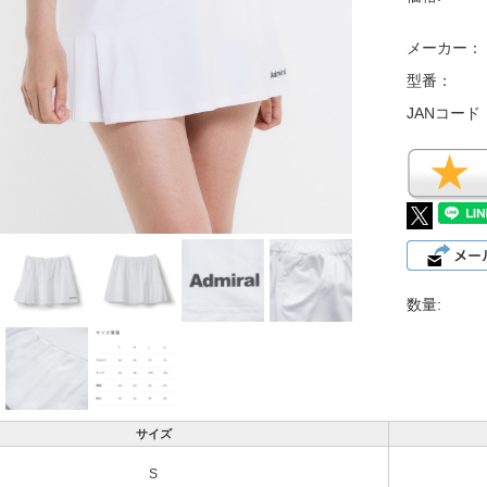
メーカー：
型番：
JANコード
数量:
サイズ
S