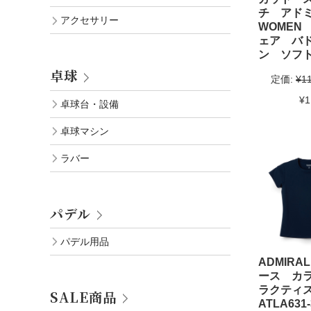
チ アド
アクセサリー
WOMEN
ェア バ
ン ソフ
卓球
定価:
¥1
¥1
卓球台・設備
卓球マシン
ラバー
パデル
パデル用品
ADMIRA
ース カ
ラクティ
SALE商品
ATLA63