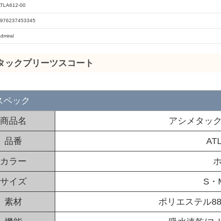
TLA612-00
976237453345
dmiral
タックプリーツスコート
スペック
商品名
アシメタッ
品番
ATL
カラー
サイズ
S・
素材
ポリエステル88