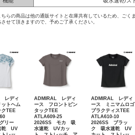
機能
吸水速乾/ス
こちらの商品は他の通販サイトと在庫共有しているため、ごくま
絡させて頂きますので、予めご了承ください。
L レディ
ADMIRAL レディ
ADMIRAL レディ
リットヘム
ース フロントピン
ース ミニマムロゴ
ックTEE
タックTEE
プラクティスTEE
2-60
ATLA609-25
ATLA610-10
 グリー
2026SS モカ 吸
2026SS ブラッ
乾 UV
水速乾 UVカッ
ク 吸水速乾 UV
ストレッ
ト ストレッチ ア
カット ストレッ