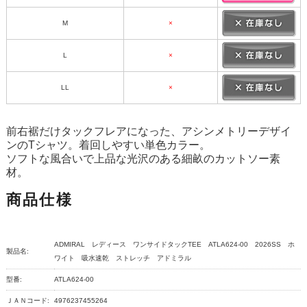
M
×
L
×
LL
×
前右裾だけタックフレアになった、アシンメトリーデザイ
ンのTシャツ。着回しやすい単色カラー。
ソフトな風合いで上品な光沢のある細畝のカットソー素
材。
商品仕様
ADMIRAL レディース ワンサイドタックTEE ATLA624-00 2026SS ホ
製品名:
ワイト 吸水速乾 ストレッチ アドミラル
型番:
ATLA624-00
ＪＡＮコード:
4976237455264