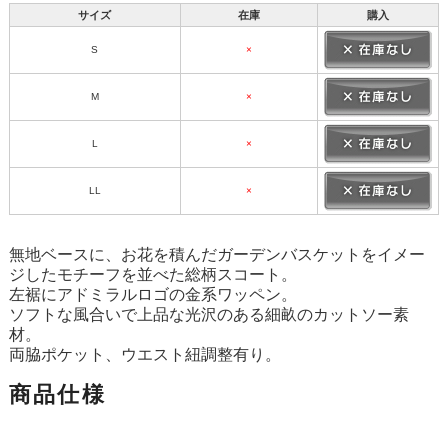
サイズ
在庫
購入
S
×
M
×
L
×
LL
×
無地ベースに、お花を積んだガーデンバスケットをイメー
ジしたモチーフを並べた総柄スコート。
左裾にアドミラルロゴの金系ワッペン。
ソフトな風合いで上品な光沢のある細畝のカットソー素
材。
両脇ポケット、ウエスト紐調整有り。
商品仕様