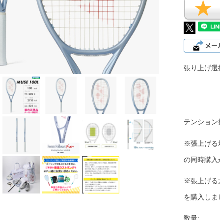
張り上げ選
テンション
※張上げる
の同時購入
※張上げる
を購入しま
数量: