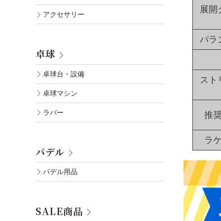
展開
アクセサリー
バラ
卓球
卓球台・設備
スト
卓球マシン
ラバー
推
ラ
パデル
パデル用品
SALE商品