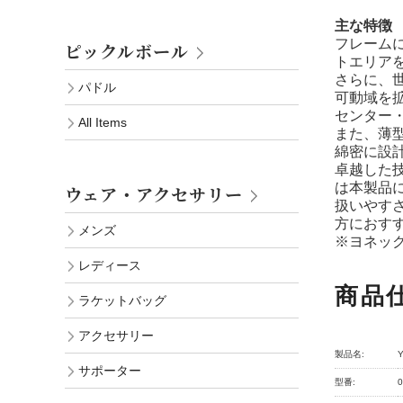
主な特徴
フレーム
ピックルボール
トエリア
さらに、
パドル
可動域を
センター
All Items
また、薄
綿密に設
卓越した技
は本製品
ウェア・アクセサリー
扱いやす
方におす
メンズ
※ヨネッ
レディース
商品
ラケットバッグ
アクセサリー
製品名:
サポーター
型番:
0