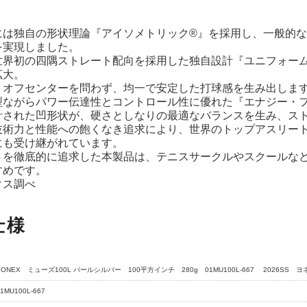
には独自の形状理論『アイソメトリック®』を採用し、一般的な
を実現しました。
世界初の四隅ストレート配向を採用した独自設計『ユニフォー
拡大。
・オフセンターを問わず、均一で安定した打球感を生み出しま
型ながらパワー伝達性とコントロール性に優れた『エナジー・
計された凹形状が、硬さとしなりの最適なバランスを生み、ス
術力と性能への飽くなき追求により、世界のトップアスリートから選
にも受け継がれています。
さを徹底的に追求した本製品は、テニスサークルやスクールな
すめです。
クス調べ
仕様
YONEX ミューズ100L パールシルバー 100平方インチ 280g 01MU100L-667 2026SS ヨ
1MU100L-667