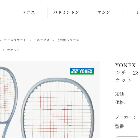
テニス
バドミントン
マシン
ラケット
ラケット
ストリングマシン
テニスラケット
ヨネックス
その他シリーズ
シューズ
シューズ
ボールマシン
ラケット
ストリング
ストリング
マシン紹介動画
YONE
テニスボール
シャトルコック
修理メンテナンス
ンチ 28
受付
ケット 
ウェア
ウェア
定価:
アクセサリ
アクセサリ
価格:
バッグ
メーカー：
型番：