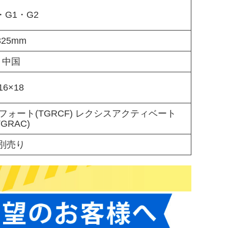
・G1・G2
325mm
中国
16×18
フォート(TGRCF) レクシスアクティベート
TGRAC)
別売り