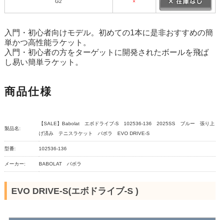
G2
×
入門・初心者向けモデル。初めての1本に是非おすすめの簡
単かつ高性能ラケット。
入門・初心者の方をターゲットに開発されたボールを飛ば
し易い簡単ラケット。
商品仕様
【SALE】Babolat エボドライブ-S 102536-136 2025SS ブルー 張り上
製品名:
げ済み テニスラケット バボラ EVO DRIVE-S
型番:
102536-136
メーカー:
BABOLAT バボラ
EVO DRIVE-S(エボドライブ-S )