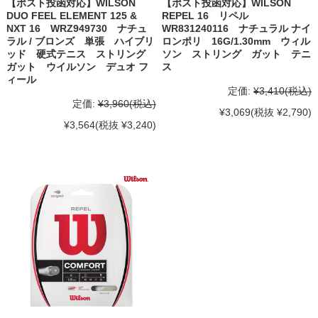
【ポスト投函対応】WILSON
【ポスト投函対応】WILSON
DUO FEEL ELEMENT 125 &
REPEL 16 リペル
NXT 16 WRZ949730 ナチュ
WR831240116 ナチュラル ナイ
ラル / ブロンズ 単張 ハイブリ
ロンポリ 16G/1.30mm ウィル
ッド 硬式テニス ストリング
ソン ストリング ガット テニ
ガット ウイルソン デュオ フ
ス
ィール
定価:
¥3,410
(税込)
定価:
¥3,960
(税込)
¥3,069
(税抜 ¥2,790)
¥3,564
(税抜 ¥3,240)