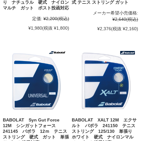
り ナチュラル 硬式 ナイロン
式 テニス ストリング ガット
マルチ ガット ポスト投函対応
メーカー希望小売価格:
定価:
¥2,200
(税込)
¥2,640
(税込)
¥1,980
(税抜 ¥1,800)
¥2,376
(税抜 ¥2,160)
BABOLAT Syn Gut Force
BABOLAT XALT 12M エクサ
12M シンガットフォース
ルト バボラ 241150 テニス
241145 バボラ 12ｍ テニス
ストリング 125/130 単張り
ストリング 硬式 ガット 単張
ホワイト 硬式 ナイロンマル