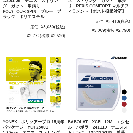
1.20/1.25 テニス ストリン
ス ストリング ガット 単張
グ ガット 単張り
り REXIS COMFORT マルチフ
POLYTOUR SPIN ブルー ブ
ィラメント【ポスト投函対応】
ラック ポリエステル
定価:
¥3,410
(税込)
定価:
¥3,080
(税込)
¥3,069
(税抜 ¥2,790)
¥2,772
(税抜 ¥2,520)
YONEX ポリツアープロ 15周年
BABOLAT XCEL 12M エクセ
パッケージ YOT25001
ル バボラ 241110 テニスス
1.25mm テニス ストリング
トリング 125/130/135 単張