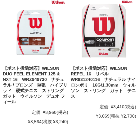
【ポスト投函対応】WILSON
【ポスト投函対応】WILSON
DUO FEEL ELEMENT 125 &
REPEL 16 リペル
NXT 16 WRZ949730 ナチュ
WR831240116 ナチュラル ナイ
ラル / ブロンズ 単張 ハイブリ
ロンポリ 16G/1.30mm ウィル
ッド 硬式テニス ストリング
ソン ストリング ガット テニ
ガット ウイルソン デュオ フ
ス
ィール
定価:
¥3,410
(税込)
定価:
¥3,960
(税込)
¥3,069
(税抜 ¥2,790)
¥3,564
(税抜 ¥3,240)