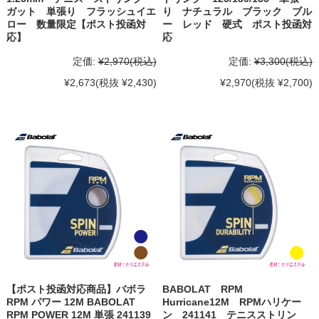
ガット 単張り フラッシュイエ
り ナチュラル ブラック ブル
ロー 数量限定【ポスト投函対
ー レッド 硬式 ポスト投函対
応】
応
定価:
¥2,970
(税込)
定価:
¥3,300
(税込)
¥2,673
(税抜 ¥2,430)
¥2,970
(税抜 ¥2,700)
【ポスト投函対応商品】バボラ
BABOLAT RPM
RPM パワー 12M BABOLAT
Hurricane12M RPMハリケー
RPM POWER 12M 単張 241139
ン 241141 テニスストリン