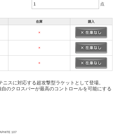
点
在庫
購入
×
×
×
って現代テニスに対応する超攻撃型ラケットとして登場。
スピン。独自のクロスバーが最高のコントロールを可能にする
PHITE 107