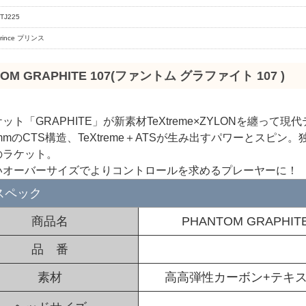
TJ225
prince プリンス
OM GRAPHITE 107(ファントム グラファイト 107 )
ット「GRAPHITE」が新素材TeXtreme×ZYLONを纏
17.5mmのCTS構造、TeXtreme＋ATSが生み出すパワーと
のラケット。
いオーバーサイズでよりコントロールを求めるプレーヤーに！
スペック
商品名
PHANTOM GRAPHI
品 番
素材
高高弾性カーボン+テキ