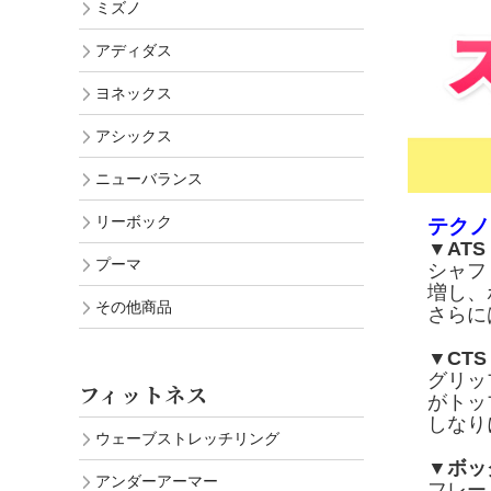
ミズノ
アディダス
ヨネックス
アシックス
ニューバランス
リーボック
テクノ
▼ATS（
プーマ
シャフ
増し、
その他商品
さらに
▼CTS
グリッ
フィットネス
がトッ
しなり
ウェーブストレッチリング
▼ボッ
アンダーアーマー
フレー