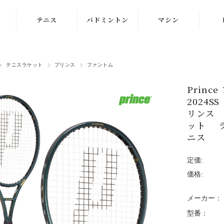
テニス
バドミントン
マシン
ラケット
ラケット
ストリングマシン
テニスラケット
プリンス
ファントム
シューズ
シューズ
ボールマシン
Princ
ストリング
ストリング
マシン紹介動画
2024
テニスボール
シャトルコック
リンス P
修理メンテナンス
ット 
受付
ウェア
ウェア
ニス
アクセサリ
アクセサリ
定価:
価格:
バッグ
メーカー：
型番：