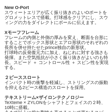
New O-Port
スウィートエリアが広く振り抜きのよいOポートを
グロメットレスで搭載。打球感をクリアにし、スウ
ィングの力をダイレクトにボールに伝えます。
Xモーフフレーム
フレームの内側と外側の厚みを変え、断面を台形に
することでボックス形状とエアロ形状のそれぞれの
長所を併せ持たせたprince独自の新形状。
打球時の反発復元力に加え、ねじれに対する強さも
発揮。また空気抵抗が小さく振り抜きがよいのも特
長。スピード ＋ コントロール性 ＋ スピン性を実現
する。
２ピーススロート
インパクト時の衝撃を軽減し、ストリングスの振動
を抑える2ピース構造のスロートを採用。
テキストリーム×ザイロンテクノロジー
TeXteme × ZYLONをシャフトとフェイスの２時、
10時に搭載。