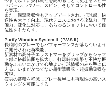
今まで以上に捩れ剛性を高めることで更なるスピー
ドボール、パワー、スピン、そしてコントロール性
を実現。
また、衝撃吸収性もアップデートされ、打球感、快
適性も大きく向上。現代テニスにおける攻撃力、守
備力、変化に対応し、あらゆるショットにおいて優
位性をもたらす。
Purify Vibration System II（P.V.S II）
長時間のプレーでもパフォーマンスが落ちないよう
に開発された新機能。
新素材の高分子エラストマーをグリップからシャフ
ト部に搭載範囲を拡大し、打球時の衝撃と不快な振
動をふるいにかけて心地よい打球情報のみを手に伝
える。いまだかつてない超衝撃吸収・超振動吸収を
実現。
疲労の蓄積を軽減しプレー後半にも再現性の高いス
ウィングを可能にする。