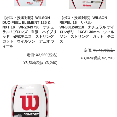
【ポスト投函対応】WILSON
【ポスト投函対応】WILSON
DUO FEEL ELEMENT 125 &
REPEL 16 リペル
NXT 16 WRZ949730 ナチュ
WR831240116 ナチュラル ナイ
ラル / ブロンズ 単張 ハイブリ
ロンポリ 16G/1.30mm ウィル
ッド 硬式テニス ストリング
ソン ストリング ガット テニ
ガット ウイルソン デュオ フ
ス
ィール
定価:
¥3,410
(税込)
定価:
¥3,960
(税込)
¥3,069
(税抜 ¥2,790)
¥3,564
(税抜 ¥3,240)