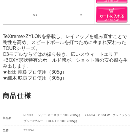
G3
○
TeXtreme×ZYLONを搭載し、レイアップを組み直すことで
剛性を高め、スピードボールを打つために生まれ変わった
TOURシリーズ。
O3モデルならではの振り抜き、広いスウィートエリア
+BOXY形状特有のホールド感が、ショット時の安心感を生
み出します。
★松田 龍樹プロ使用（305g）
★細木 咲良プロ使用（305g）
商品仕様
PRINCE ツアー オースリー 100（305g） 7TJ254 2025FW グレイッシュ
製品名:
ブルー×ブルー TOUR O3 100（305g）
型番:
7TJ254