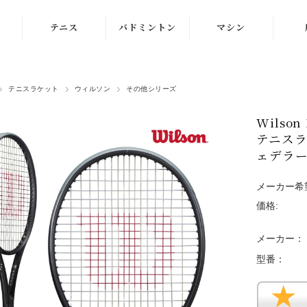
テニス
バドミントン
マシン
ラケット
ラケット
ストリングマシン
テニスラケット
ウィルソン
その他シリーズ
シューズ
シューズ
ボールマシン
Wilso
ストリング
ストリング
マシン紹介動画
テニスラ
テニスボール
シャトルコック
ェデラー
修理メンテナンス
受付
ウェア
ウェア
メーカー希
価格:
アクセサリ
アクセサリ
メーカー：
バッグ
型番：