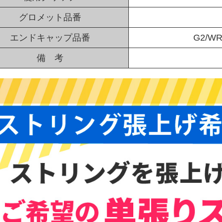
グロメット品番
エンドキャップ品番
G2/WR
備 考