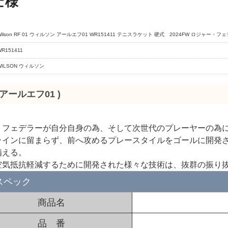
仕様
Wilson RF 01 ウィルソン アールエフ01 WR151411 テニスラケット 硬式 2024FW ロジャー・
WR151411
WILSON ウィルソン
 (アールエフ01 )
・フェデラーが自分自身の為、そして次世代のプレーヤーの為
ラインに留まらず、前へ攻めるプレースタイルをゴールに開発
備える。
空気抵抗軽減するために開発された様々な技術は、抜群の振り
スペック
商品名
品 番