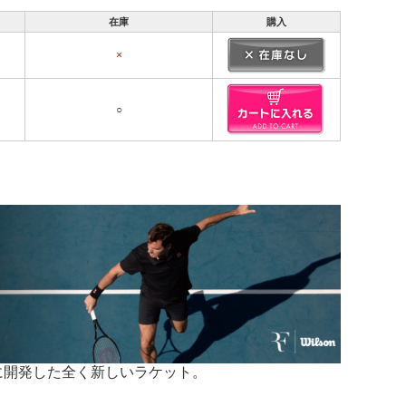
在庫
購入
×
○
に開発した全く新しいラケット。