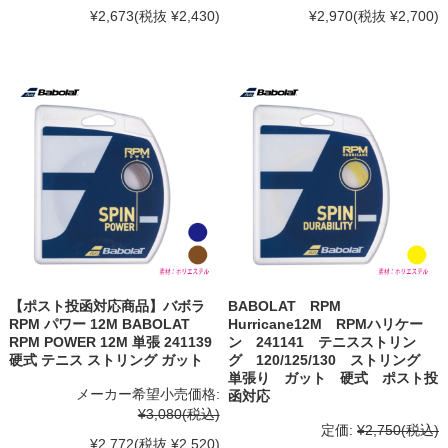
¥2,673
(税抜 ¥2,430)
¥2,970
(税抜 ¥2,700)
【ポスト投函対応商品】バボラ
BABOLAT RPM
RPM パワー 12M BABOLAT
Hurricane12M RPMハリケー
RPM POWER 12M 単張 241139
ン 241141 テニスストリン
硬式 テニス ストリング ガット
グ 120/125/130 ストリング
単張り ガット 硬式 ポスト投
メーカー希望小売価格:
函対応
¥3,080
(税込)
定価:
¥2,750
(税込)
¥2,772
(税抜 ¥2,520)