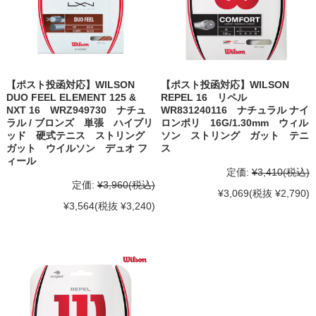
【ポスト投函対応】WILSON
【ポスト投函対応】WILSON
DUO FEEL ELEMENT 125 &
REPEL 16 リペル
NXT 16 WRZ949730 ナチュ
WR831240116 ナチュラル ナイ
ラル / ブロンズ 単張 ハイブリ
ロンポリ 16G/1.30mm ウィル
ッド 硬式テニス ストリング
ソン ストリング ガット テニ
ガット ウイルソン デュオ フ
ス
ィール
定価:
¥3,410
(税込)
定価:
¥3,960
(税込)
¥3,069
(税抜 ¥2,790)
¥3,564
(税抜 ¥3,240)