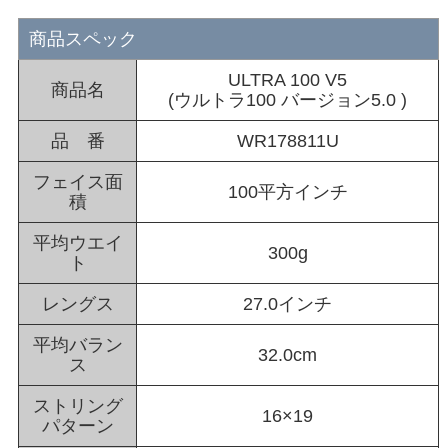
商品スペック
ULTRA 100 V5
商品名
(ウルトラ100 バージョン5.0 )
品 番
WR178811U
フェイス面
100平方インチ
積
平均ウエイ
300g
ト
レングス
27.0インチ
平均バラン
32.0cm
ス
ストリング
16×19
パターン