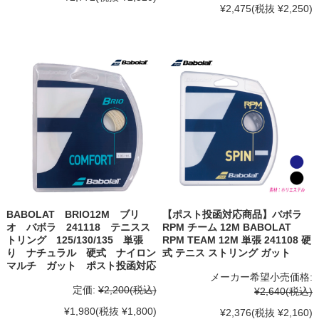
¥2,475
(税抜 ¥2,250)
BABOLAT BRIO12M ブリ
【ポスト投函対応商品】バボラ
オ バボラ 241118 テニスス
RPM チーム 12M BABOLAT
トリング 125/130/135 単張
RPM TEAM 12M 単張 241108 硬
り ナチュラル 硬式 ナイロン
式 テニス ストリング ガット
マルチ ガット ポスト投函対応
メーカー希望小売価格:
定価:
¥2,200
(税込)
¥2,640
(税込)
¥1,980
(税抜 ¥1,800)
¥2,376
(税抜 ¥2,160)