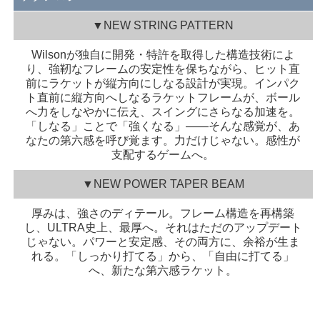
▼NEW STRING PATTERN
Wilsonが独自に開発・特許を取得した構造技術によ
り、強靭なフレームの安定性を保ちながら、ヒット直
前にラケットが縦方向にしなる設計が実現。インパク
ト直前に縦方向へしなるラケットフレームが、ボール
へ力をしなやかに伝え、スイングにさらなる加速を。
「しなる」ことで「強くなる」――そんな感覚が、あ
なたの第六感を呼び覚ます。力だけじゃない。感性が
支配するゲームへ。
▼NEW POWER TAPER BEAM
厚みは、強さのディテール。フレーム構造を再構築
し、ULTRA史上、最厚へ。それはただのアップデート
じゃない。パワーと安定感、その両方に、余裕が生ま
れる。「しっかり打てる」から、「自由に打てる」
へ、新たな第六感ラケット。