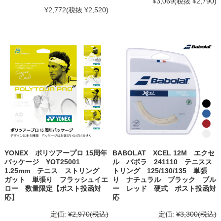
¥3,069
(税抜 ¥2,790)
¥2,772
(税抜 ¥2,520)
YONEX ポリツアープロ 15周年
BABOLAT XCEL 12M エクセ
パッケージ YOT25001
ル バボラ 241110 テニスス
1.25mm テニス ストリング
トリング 125/130/135 単張
ガット 単張り フラッシュイエ
り ナチュラル ブラック ブル
ロー 数量限定【ポスト投函対
ー レッド 硬式 ポスト投函対
応】
応
定価:
¥2,970
(税込)
定価:
¥3,300
(税込)