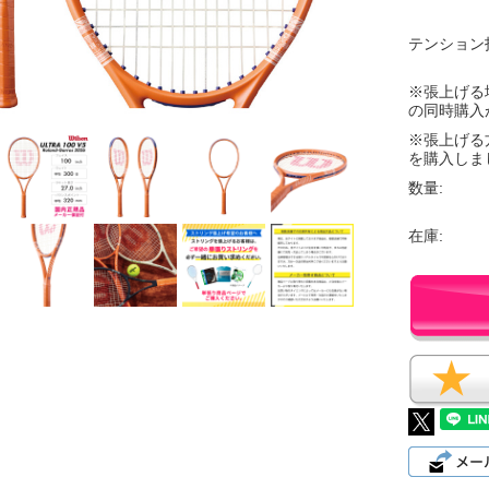
テンション
※張上げる
の同時購入
※張上げる
を購入しま
数量:
在庫: