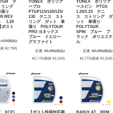
TGR テ
YONEX ポリツア
YONEX ポリツア
トリング
ープロ
ースピン PTGS
単張り
PTGP115/120/125/
1.20/1.25 テニ
R REV
130 テニス スト
ス ストリング ガ
 1.20
リング ガット 単
ット 単張り
30【ポスト
張り POLYTOUR
POLYTOUR
】
PRO ヨネックス
SPIN ブルー ブ
ブルー イエロー
ラック ポリエステ
3,410
(税込)
グラファイト
ル
抜 ¥2,790)
定価:
¥3,080
(税込)
定価:
¥3,080
(税込)
¥2,772
(税抜 ¥2,520)
¥2,772
(税抜 ¥2,520)
T XCEL
【ポスト投函対応商
BABOLAT RPM