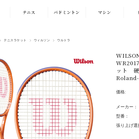
テニス
バドミントン
マシン
ラケット
ラケット
ストリングマシン
テニスラケット
ウィルソン
ウルトラ
シューズ
シューズ
ボールマシン
WILS
ストリング
ストリング
マシン紹介動画
WR20
テニスボール
シャトルコック
ット 硬
修理メンテナンス
Roland-
受付
ウェア
ウェア
価格:
アクセサリ
アクセサリ
メーカー：
バッグ
型番：
張り上げ選