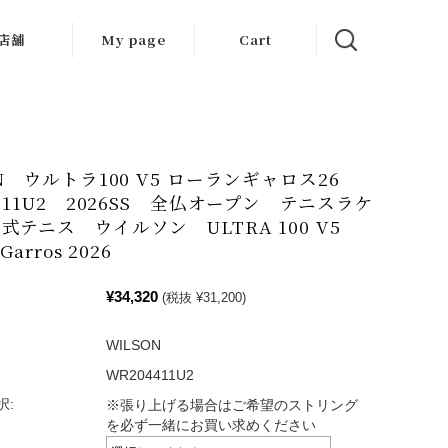
店舗
My page
Cart
大阪店
京都店
ON ウルトラ100 V5 ローランギャロス26
岐阜店
1711U2 2026SS 全仏オープン テニスラケ
式テニス ウイルソン ULTRA 100 V5
Garros 2026
¥34,320
(税抜 ¥31,200)
WILSON
WR204411U2
択:
※張り上げる場合はご希望のストリング
を必ず一緒にお買い求めください