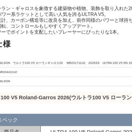
ーラン・ギャロスを象徴する建築物や植物、装飾を取り入れた20
nのパワー系ラケットとして高い人気を誇るULTRA V5。
設計、カーボン構造等に改良を加え、前作同様のパワーと球持
回転、コントロールもしやすくアップデート。
ワーでポイントを支配したいプレーヤーにぴったりな1本。
仕様
WILSON ウルトラ100 V5 ローランギャロス26 WR201711U2 2026SS ULTRA 100 V5 RG 20
WR204411U2
WILSON
 100 V5 Roland-Garros 2026(ウルトラ100 V5 ロー
スペック
商品名
ULTRA 100 V5 Roland-Garro