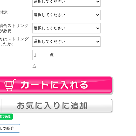
指定:
場合ストリング
が必要:
方はストリング
したか:
点
△