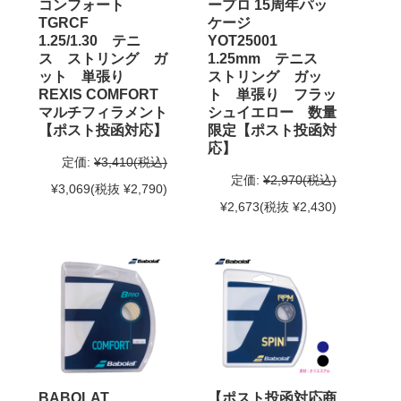
コンフォート
ープロ 15周年パッ
TGRCF
ケージ
1.25/1.30 テニ
YOT25001
ス ストリング ガ
1.25mm テニス
ット 単張り
ストリング ガッ
REXIS COMFORT
ト 単張り フラッ
マルチフィラメント
シュイエロー 数量
【ポスト投函対応】
限定【ポスト投函対
応】
定価:
¥3,410
(税込)
定価:
¥2,970
(税込)
¥3,069
(税抜 ¥2,790)
¥2,673
(税抜 ¥2,430)
BABOLAT
【ポスト投函対応商