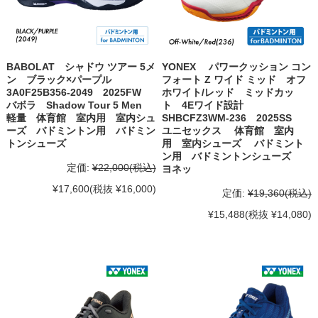
BABOLAT シャドウ ツアー 5メ
YONEX パワークッション コン
ン ブラック×パープル
フォート Z ワイド ミッド オフ
3A0F25B356-2049 2025FW
ホワイト/レッド ミッドカッ
バボラ Shadow Tour 5 Men
ト 4Eワイド設計
軽量 体育館 室内用 室内シュ
SHBCFZ3WM-236 2025SS
ーズ バドミントン用 バドミン
ユニセックス 体育館 室内
トンシューズ
用 室内シューズ バドミント
ン用 バドミントンシューズ
定価:
¥22,000
(税込)
ヨネッ
¥17,600
(税抜 ¥16,000)
定価:
¥19,360
(税込)
¥15,488
(税抜 ¥14,080)