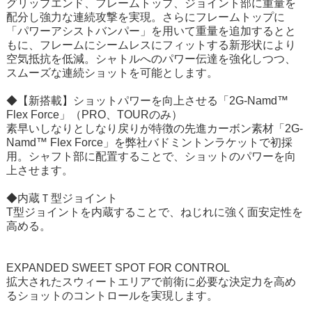
グリップエンド、フレームトップ、ジョイント部に重量を
配分し強力な連続攻撃を実現。さらにフレームトップに
「パワーアシストバンパー」を用いて重量を追加するとと
もに、フレームにシームレスにフィットする新形状により
空気抵抗を低減。シャトルへのパワー伝達を強化しつつ、
スムーズな連続ショットを可能とします。
◆【新搭載】ショットパワーを向上させる「2G-Namd™
Flex Force」（PRO、TOURのみ）
素早いしなりとしなり戻りが特徴の先進カーボン素材「2G-
Namd™ Flex Force」を弊社バドミントンラケットで初採
用。シャフト部に配置することで、ショットのパワーを向
上させます。
◆内蔵Ｔ型ジョイント
T型ジョイントを内蔵することで、ねじれに強く面安定性を
高める。
EXPANDED SWEET SPOT FOR CONTROL
拡大されたスウィートエリアで前衛に必要な決定力を高め
るショットのコントロールを実現します。