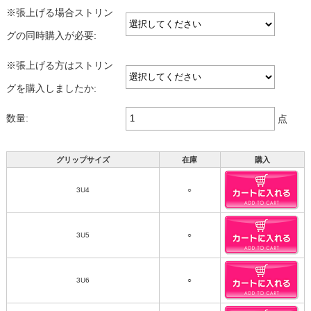
※張上げる場合ストリン
グの同時購入が必要:
※張上げる方はストリン
グを購入しましたか:
数量:
点
グリップサイズ
在庫
購入
3U4
○
3U5
○
3U6
○