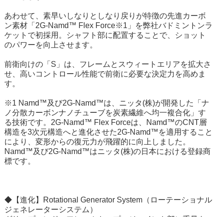
あわせて、素早いしなりとしなり戻りが特徴の先進カーボ
ン素材「2G-Namd™ Flex Force※1」を弊社バドミントンラ
ケットで初採用。シャフト部に配置することで、ショット
のパワーを向上させます。
前衛向けの「S」は、フレームとスウィートエリアを拡大さ
せ、高いコントロール性能で前衛に必要な決定力を高めま
す。
※1 Namd™及び2G-Namd™は、ニッタ(株)が開発した「ナ
ノ分散カーボンナノチューブを炭素繊維へ均一複合化」す
る技術です。2G-Namd™ Flex Forceは、Namd™のCNT層
構造を3次元構造へと進化させた2G-Namd™を適用すること
により、変形からの復元力が飛躍的に向上しました。
Namd™及び2G-Namd™はニッタ(株)の日本における登録商
標です。
◆【進化】Rotational Generator System（ローテーショナル
ジェネレーターシステム）