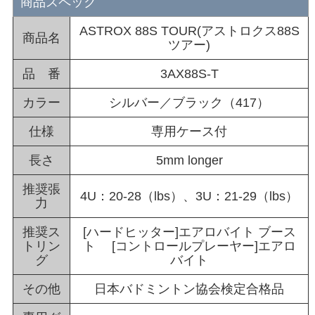
商品スペック
ASTROX 88S TOUR(アストロクス88S
商品名
ツアー)
品 番
3AX88S-T
カラー
シルバー／ブラック（417）
仕様
専用ケース付
長さ
5mm longer
推奨張
4U：20-28（lbs）、3U：21-29（lbs）
力
推奨ス
[ハードヒッター]エアロバイト ブース
トリン
ト [コントロールプレーヤー]エアロ
グ
バイト
その他
日本バドミントン協会検定合格品