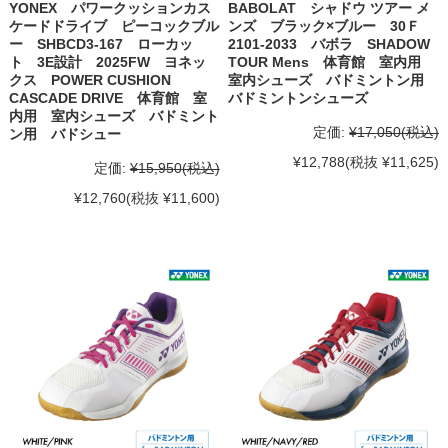
YONEX パワークッションカス
BABOLAT シャドウ ツアー メ
ケードドライブ ピーコックブル
ンズ ブラック×ブルー 30Ｆ
ー SHBCD3-167 ローカッ
2101-2033 バボラ SHADOW
ト 3E設計 2025FW ヨネッ
TOUR Mens 体育館 室内用
クス POWER CUSHION
室内シューズ バドミントン用
CASCADE DRIVE 体育館 室
バドミントンシューズ
内用 室内シューズ バドミント
定価:
¥17,050
(税込)
ン用 バドシュー
¥12,788
(税抜 ¥11,625)
定価:
¥15,950
(税込)
¥12,760
(税抜 ¥11,600)