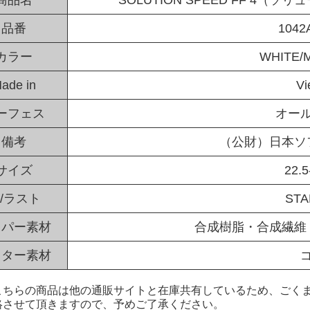
品番
1042
カラー
WHITE/
ade in
Vi
ーフェス
オー
備考
（公財）日本ソ
サイズ
22.5
/ラスト
ST
ッパー素材
合成樹脂・合成繊維
ウター素材
こちらの商品は他の通販サイトと在庫共有しているため、ごくま
絡させて頂きますので、予めご了承ください。