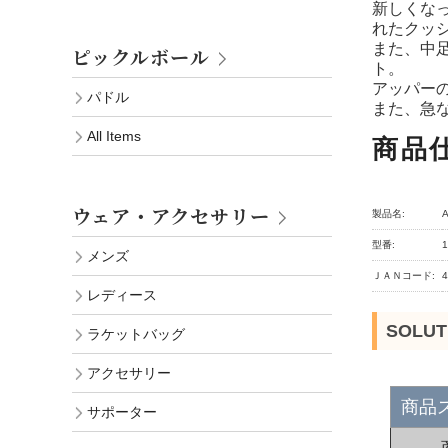
新しくなっ
れたクッ
また、中足
ピックルボール
ト。
アッパー
パドル
また、急
All Items
商品
ウェア・アクセサリー
製品名:
型番:
1
メンズ
ＪＡＮコード:
4
レディース
SOLU
ラケットバッグ
アクセサリー
商品
サポーター