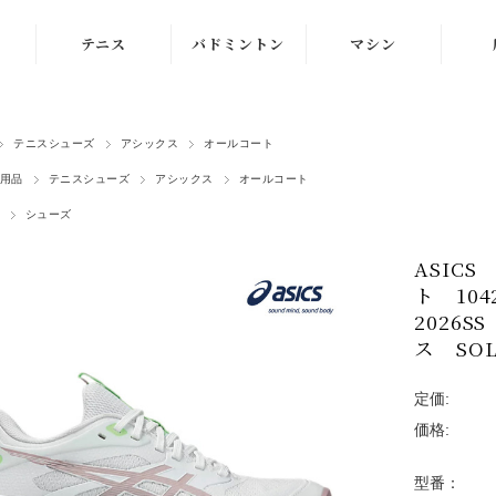
テニス
バドミントン
マシン
ラケット
ラケット
ストリングマシン
テニスシューズ
アシックス
オールコート
シューズ
シューズ
ボールマシン
用品
テニスシューズ
アシックス
オールコート
ストリング
ストリング
マシン紹介動画
シューズ
テニスボール
シャトルコック
修理メンテナンス
ASIC
受付
ト 104
ウェア
ウェア
2026
アクセサリ
アクセサリ
ス SOLU
バッグ
定価:
価格:
型番：