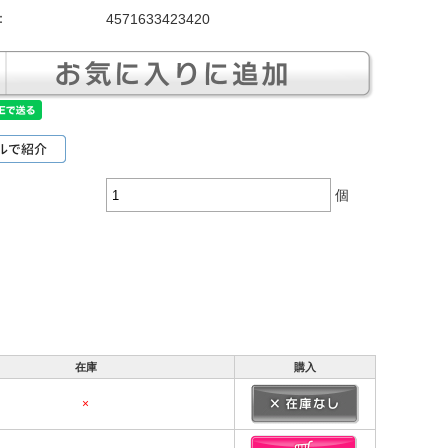
：
4571633423420
個
在庫
購入
×