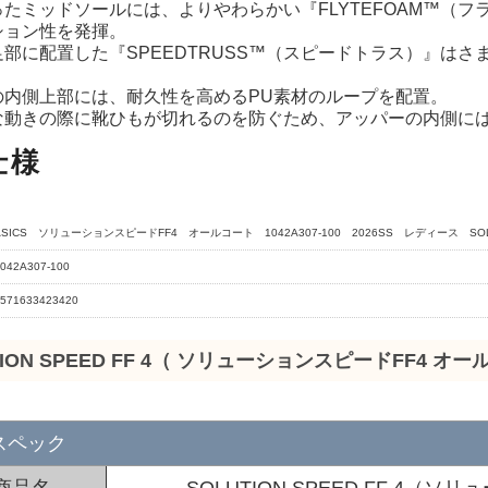
たミッドソールには、よりやわらかい『FLYTEFOAM™（
ション性を発揮。
部に配置した『SPEEDTRUSS™（スピードトラス）』は
の内側上部には、耐久性を高めるPU素材のループを配置。
な動きの際に靴ひもが切れるのを防ぐため、アッパーの内側に
仕様
ASICS ソリューションスピードFF4 オールコート 1042A307-100 2026SS レディース SOLUTI
042A307-100
571633423420
TION SPEED FF 4（ ソリューションスピードFF4 オー
スペック
商品名
SOLUTION SPEED FF 4（