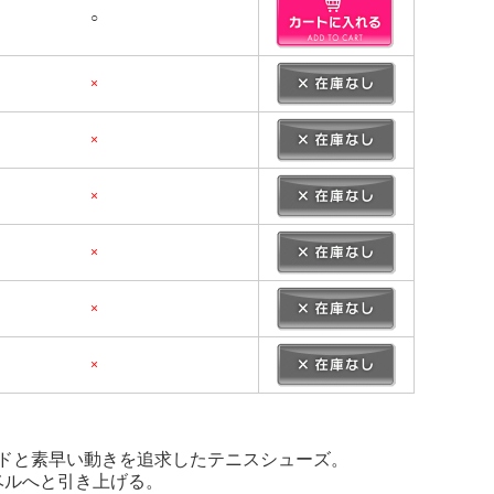
○
×
×
×
×
×
×
、スピードと素早い動きを追求したテニスシューズ。
ベルへと引き上げる。