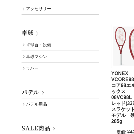
アクセサリー
卓球
卓球台・設備
卓球マシン
ラバー
YONEX
VCORE9
コア98エ
パデル
ックス
08VC98
レッド(33
パデル用品
スラケット
モデル 
285g
SALE商品
定価:
¥4