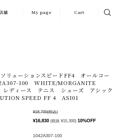
店舗
My page
Cart
大阪店
京都店
岐阜店
S ソリューションスピードFF4 オールコー
2A307-100 WHITE/MORGANITE
SS レディース テニス シューズ アシック
TION SPEED FF 4 ASI01
¥18,700
(税込)
¥16,830
10%OFF
(税抜 ¥15,300)
1042A307-100