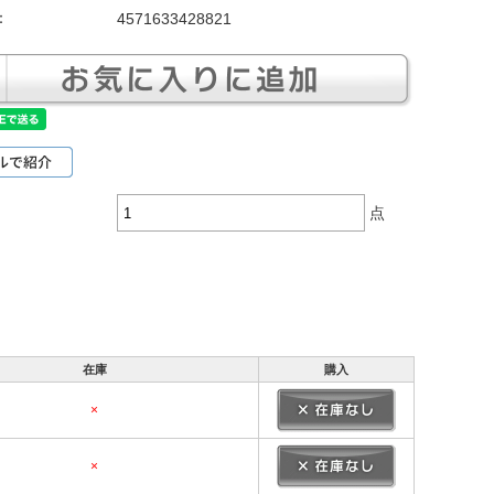
：
4571633428821
点
在庫
購入
×
×