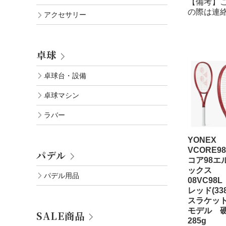
【備考】
の際は連
アクセサリー
卓球
卓球台・設備
卓球マシン
ラバー
YONEX
VCORE9
パデル
コア98エ
ックス
パデル用品
08VC98
レッド(33
スラケット
モデル 
SALE商品
285g