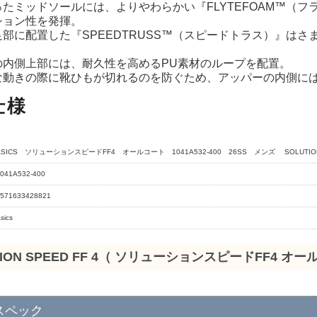
たミッドソールには、よりやわらかい『FLYTEFOAM™（
ション性を発揮。
部に配置した『SPEEDTRUSS™（スピードトラス）』は
の内側上部には、耐久性を高めるPU素材のループを配置。
な動きの際に靴ひもが切れるのを防ぐため、アッパーの内側に
仕様
ASICS ソリューションスピードFF4 オールコート 1041A532-400 26SS メンズ SOLUTIONSP
041A532-400
571633428821
sics
TION SPEED FF 4（ ソリューションスピードFF4 オー
スペック