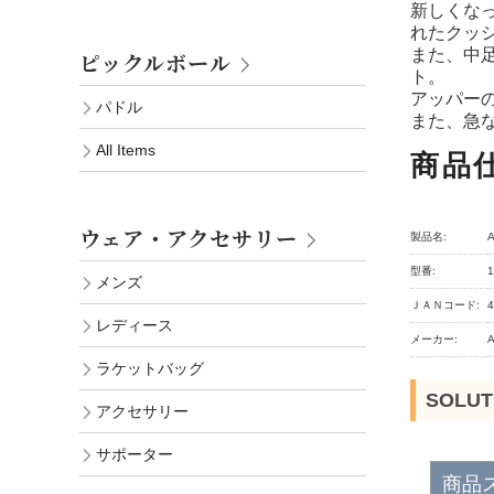
新しくなっ
れたクッ
また、中足
ピックルボール
ト。
アッパー
パドル
また、急
All Items
商品
ウェア・アクセサリー
製品名:
型番:
1
メンズ
ＪＡＮコード:
4
レディース
メーカー:
A
ラケットバッグ
SOLU
アクセサリー
サポーター
商品