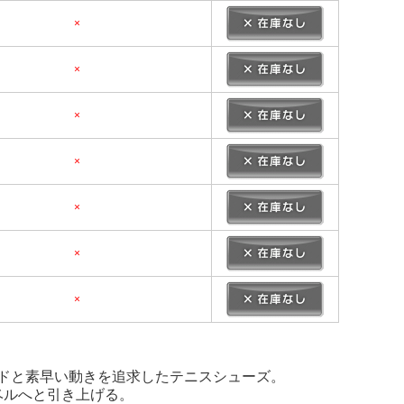
×
×
×
×
×
×
×
、スピードと素早い動きを追求したテニスシューズ。
ベルへと引き上げる。