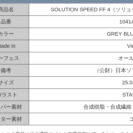
商品名
SOLUTION SPEED FF 4（
品番
1041
カラー
GREY BL
ade in
Vi
ーフェス
オー
備考
（公財）日本ソ
サイズ
25.0
/ラスト
ST
ッパー素材
合成樹脂・合成繊維
ウター素材