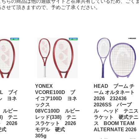
こちらの商品は他の通販サイトと在庫共有しているため、ごくま
絡させて頂きますので、予めご了承ください。
YONEX
HEAD ブーム チ
8L ブイ
VCORE100D ブ
ーム オルタネート
ル ヨネ
イコア100D ヨネ
2026 232436
ックス
2026SS パープ
L ルビー
08VC100D ルビー
ル ヘッド テニス
8) テニ
レッド(338) テニ
ラケット 硬式テニ
 2026
スラケット 2026
ス BOOM TEAM
硬式
モデル 硬式
ALTERNATE 2026
305g