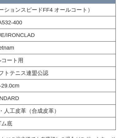
ソリューションスピードFF4 オールコート）
A532-400
UE/IRONCLAD
etnam
ルコート用
フトテニス連盟公認
-29.0cm
ANDARD
・人工皮革（合成皮革）
ゴム底