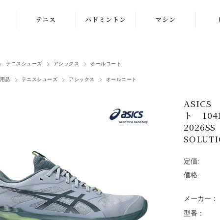
テニス
バドミントン
マシン
ラケット
ラケット
ストリングマシン
テニスシューズ
アシックス
オールコート
シューズ
シューズ
ボールマシン
用品
テニスシューズ
アシックス
オールコート
ストリング
ストリング
マシン紹介動画
ASIC
テニスボール
シャトルコック
修理メンテナンス
ト 104
受付
2026
ウェア
ウェア
SOLUTI
アクセサリ
アクセサリ
定価:
バッグ
価格:
メーカー：
型番：