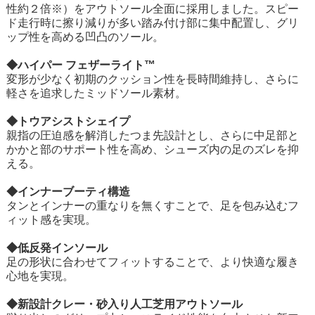
性約２倍※）をアウトソール全面に採用しました。スピー
ド走行時に擦り減りが多い踏み付け部に集中配置し、グリ
ップ性を高める凹凸のソール。
◆ハイパー フェザーライト™
変形が少なく初期のクッション性を長時間維持し、さらに
軽さを追求したミッドソール素材。
◆トウアシストシェイプ
親指の圧迫感を解消したつま先設計とし、さらに中足部と
かかと部のサポート性を高め、シューズ内の足のズレを抑
える。
◆インナーブーティ構造
タンとインナーの重なりを無くすことで、足を包み込むフ
ィット感を実現。
◆低反発インソール
足の形状に合わせてフィットすることで、より快適な履き
心地を実現。
◆新設計クレー・砂入り人工芝用アウトソール