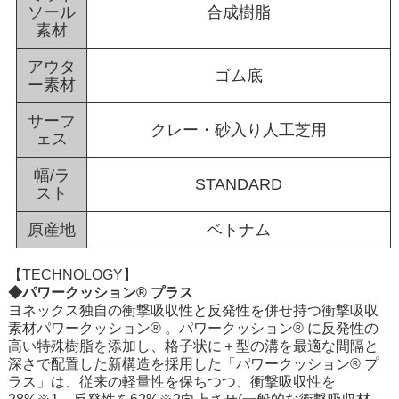
ソール
合成樹脂
素材
アウタ
ゴム底
ー素材
サーフ
クレー・砂入り人工芝用
ェス
幅/ラ
STANDARD
スト
原産地
ベトナム
【TECHNOLOGY】
◆パワークッション® プラス
ヨネックス独自の衝撃吸収性と反発性を併せ持つ衝撃吸収
素材パワークッション® 。パワークッション® に反発性の
高い特殊樹脂を添加し、格子状に＋型の溝を最適な間隔と
深さで配置した新構造を採用した「パワークッション® プ
ラス」は、従来の軽量性を保ちつつ、衝撃吸収性を