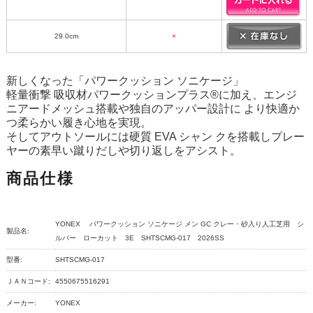
29.0cm
×
新しくなった「パワークッション ソニケージ」
軽量衝撃 吸収材パワークッションプラス®に加え、エンジ
ニアードメッシュ搭載や独自のアッパー設計に より快適か
つ柔らかい履き心地を実現。
そしてアウトソールには硬質 EVA シャン クを搭載しプレー
ヤーの素早い蹴りだしや切り返しをアシスト。
商品仕様
YONEX パワークッション ソニケージ メン GC クレー・砂入り人工芝用 シ
製品名:
ルバー ローカット 3E SHTSCMG-017 2026SS
型番:
SHTSCMG-017
ＪＡＮコード:
4550675516291
メーカー:
YONEX