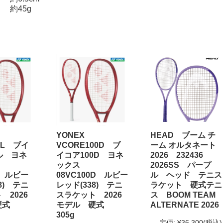
 約45g
YONEX
HEAD ブーム チ
8L ブイ
VCORE100D ブ
ーム オルタネート
ル ヨネ
イコア100D ヨネ
2026 232436
ックス
2026SS パープ
L ルビー
08VC100D ルビー
ル ヘッド テニス
8) テニ
レッド(338) テニ
ラケット 硬式テニ
 2026
スラケット 2026
ス BOOM TEAM
硬式
モデル 硬式
ALTERNATE 2026
305g
定価:
¥36,300
(税込)