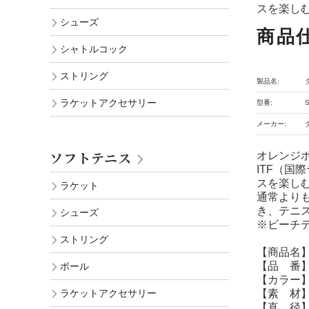
スを楽し
シューズ
商品
シャトルコック
ストリング
製品名:
ラケットアクセサリー
型番:
メーカー:
ソフトテニス
オレンジ
ITF（国
スを楽し
ラケット
通常より
き、テニ
シューズ
※ビーチ
ストリング
【商品名
【品 番】
ボール
【カラー
【素 材
ラケットアクセサリー
【直 径】