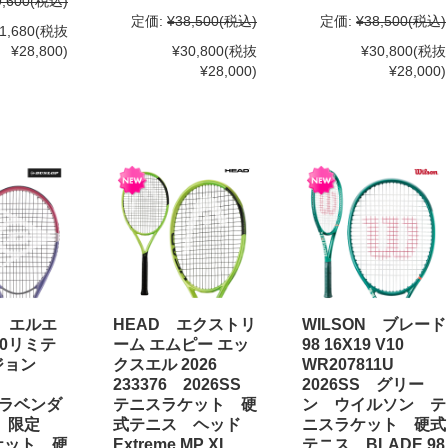
9,600
(税込)
定価:
¥38,500
(税込)
定価:
¥38,500
(税込)
1,680
(税抜
¥28,800)
¥30,800
(税抜
¥30,800
(税抜
¥28,000)
¥28,000)
P エルエ
HEAD エクストリ
WILSON ブレード
00リミテ
ーム エムピー エッ
98 16X19 V10
ジョン
クスエル 2026
WR207811U
8
233376 2026SS
2026SS グリー
 ラベンダ
テニスラケット 硬
ン ウイルソン テ
ク 限定
式テニス ヘッド
ニスラケット 硬式
ケット 硬
Extreme MP XL
テニス BLADE 98