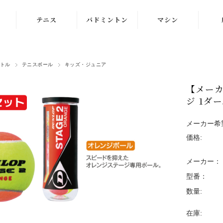
テニス
バドミントン
マシン
ラケット
ラケット
ストリングマシン
トル
テニスボール
キッズ・ジュニア
シューズ
シューズ
ボールマシン
【メーカ
ストリング
ストリング
マシン紹介動画
ジ 1ダー
テニスボール
シャトルコック
修理メンテナンス
受付
メーカー希
ウェア
ウェア
価格:
アクセサリ
アクセサリ
メーカー：
バッグ
型番：
数量:
在庫: