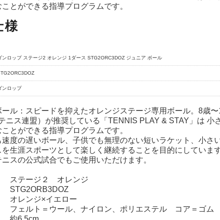
むことができる指導プログラムです。
仕様
ダンロップ ステージ2 オレンジ 1ダース STG2ORC3DOZ ジュニア ボール
STG2ORC3DOZ
ダンロップ
ボール：スピードを抑えたオレンジステージ専用ボール。8歳〜
際テニス連盟）が推奨している「TENNIS PLAY & STAY
むことができる指導プログラムです。
も速度の遅いボール、子供でも無理のない短いラケット、小さ
スを生涯スポーツとして楽しく継続することを目的にしていま
テニスの公式試合でもご使用いただけます。
】 ステージ２ オレンジ
 STG2ORB3DOZ
】 オレンジ×イエロー
】 フェルト＝ウール、ナイロン、ポリエステル コア＝ゴム
 約6.5cm