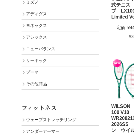
ミズノ
式テニス
プ LX10
アディダス
Limited V
ヨネックス
定価:
¥4
¥3
アシックス
ニューバランス
リーボック
プーマ
その他商品
フィットネス
WILSO
100 V10
WR2082
ウェーブストレッチリング
2026SS
ン ウイ
アンダーアーマー