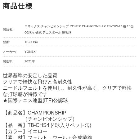
商品仕様
ヨネックス チャンピオンシップ YONEX CHANPIONSHIP TB-CHS4 1箱 15缶
製品名:
60球入 硬式 テニスボール 練習球
型番:
TB-CHS4
メーカー:
YONEX
製造年:
2021年
世界基準の安定した品質
クリアで軽快な飛びと高耐久性
ニードルフェルトを使用し、耐久性が高く、クリアで軽快
な打球感が特徴です
★国際テニス連盟(ITF)公認球
【商品名】CHAMPIONSHIP
（チャンピオンシップ）
【品 番】TB-CHS4 (4球入りペット缶)
【カラー】イエロー
【素 材】フェルト：ウール＋合成繊維