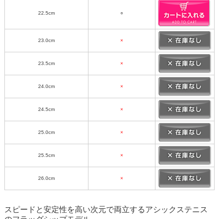
22.5cm
○
23.0cm
×
23.5cm
×
24.0cm
×
24.5cm
×
25.0cm
×
25.5cm
×
26.0cm
×
スピードと安定性を高い次元で両立するアシックステニス