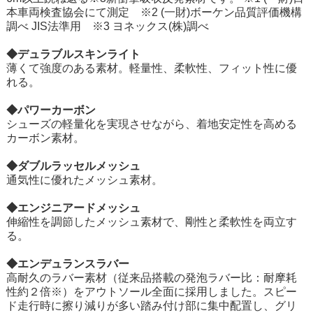
本車両検査協会にて測定 ※2 (一財)ボーケン品質評価機構
調べ JIS法準用 ※3 ヨネックス(株)調べ
◆デュラブルスキンライト
薄くて強度のある素材。軽量性、柔軟性、フィット性に優
れる。
◆パワーカーボン
シューズの軽量化を実現させながら、着地安定性を高める
カーボン素材。
◆ダブルラッセルメッシュ
通気性に優れたメッシュ素材。
◆エンジニアードメッシュ
伸縮性を調節したメッシュ素材で、剛性と柔軟性を両立す
る。
◆エンデュランスラバー
高耐久のラバー素材（従来品搭載の発泡ラバー比：耐摩耗
性約２倍※）をアウトソール全面に採用しました。スピー
ド走行時に擦り減りが多い踏み付け部に集中配置し、グリ