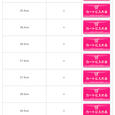
25.5cm
○
26.0cm
○
26.5cm
○
27.0cm
○
27.5cm
○
28.0cm
○
28.5cm
○