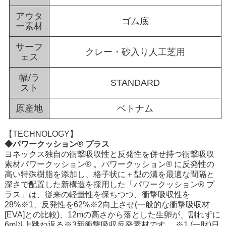
アウタ
ゴム底
ー素材
サーフ
クレー・砂入り人工芝用
ェス
幅/ラ
STANDARD
スト
原産地
ベトナム
【TECHNOLOGY】
◆パワークッション® プラス
ヨネックス独自の衝撃吸収性と反発性を併せ持つ衝撃吸収
素材パワークッション® 。パワークッション® に反発性の
高い特殊樹脂を添加し、格子状に＋型の溝を最適な間隔と
深さで配置した新構造を採用した「パワークッション® プ
ラス」は、従来の軽量性を保ちつつ、衝撃吸収性を
28%※1、反発性を62%※2向上させ(一般的な衝撃吸収材
[EVA]との比較)、12mの高さから落とした生卵が、割れずに
6m以上跳ね返る※3新衝撃吸収反発素材です。 ※1 (一財)日