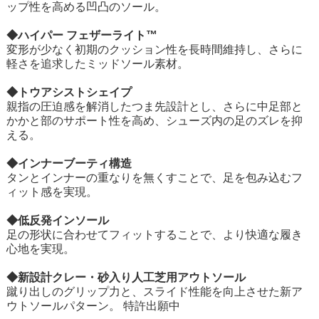
ップ性を高める凹凸のソール。
◆ハイパー フェザーライト™
変形が少なく初期のクッション性を長時間維持し、さらに
軽さを追求したミッドソール素材。
◆トウアシストシェイプ
親指の圧迫感を解消したつま先設計とし、さらに中足部と
かかと部のサポート性を高め、シューズ内の足のズレを抑
える。
◆インナーブーティ構造
タンとインナーの重なりを無くすことで、足を包み込むフ
ィット感を実現。
◆低反発インソール
足の形状に合わせてフィットすることで、より快適な履き
心地を実現。
◆新設計クレー・砂入り人工芝用アウトソール
蹴り出しのグリップ力と、スライド性能を向上させた新ア
ウトソールパターン。 特許出願中