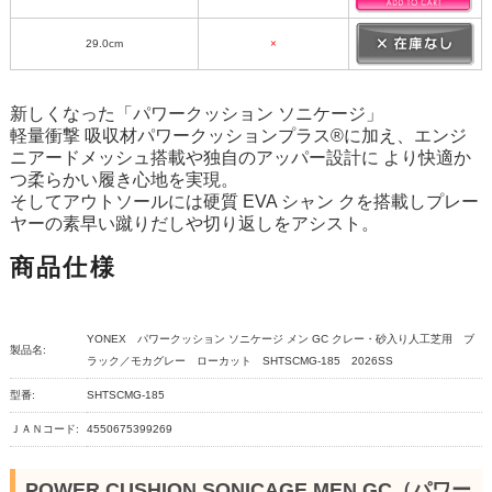
29.0cm
×
新しくなった「パワークッション ソニケージ」
軽量衝撃 吸収材パワークッションプラス®に加え、エンジ
ニアードメッシュ搭載や独自のアッパー設計に より快適か
つ柔らかい履き心地を実現。
そしてアウトソールには硬質 EVA シャン クを搭載しプレー
ヤーの素早い蹴りだしや切り返しをアシスト。
商品仕様
YONEX パワークッション ソニケージ メン GC クレー・砂入り人工芝用 ブ
製品名:
ラック／モカグレー ローカット SHTSCMG-185 2026SS
型番:
SHTSCMG-185
ＪＡＮコード:
4550675399269
POWER CUSHION SONICAGE MEN GC（パワー