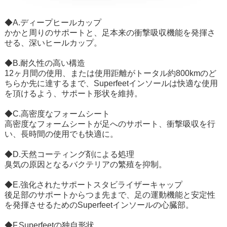
◆A.ディープヒールカップ
かかと周りのサポートと、足本来の衝撃吸収機能を発揮さ
せる、深いヒールカップ。
◆B.耐久性の高い構造
12ヶ月間の使用、または使用距離がトータル約800kmのど
ちらか先に達するまで、Superfeetインソールは快適な使用
を頂けるよう、サポート形状を維持。
◆C.高密度なフォームシート
高密度なフォームシートが足へのサポート、衝撃吸収を行
い、長時間の使用でも快適に。
◆D.天然コーティング剤による処理
臭気の原因となるバクテリアの繁殖を抑制。
◆E.強化されたサポートスタビライザーキャップ
後足部のサポートからつま先まで、足の運動機能と安定性
を発揮させるためのSuperfeetインソールの心臓部。
◆F.Superfeetの独自形状