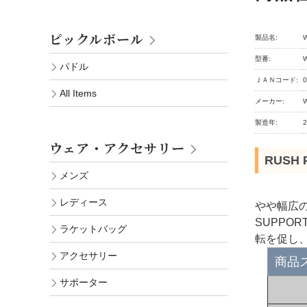
ピックルボール
製品名:
型番:
パドル
ＪＡＮコード:
0
All Items
メーカー:
製造年:
ウェア・アクセサリー
RUSH
メンズ
レディース
やや幅広の
SUPPO
ラケットバッグ
転を促し
アクセサリー
商品
サポーター