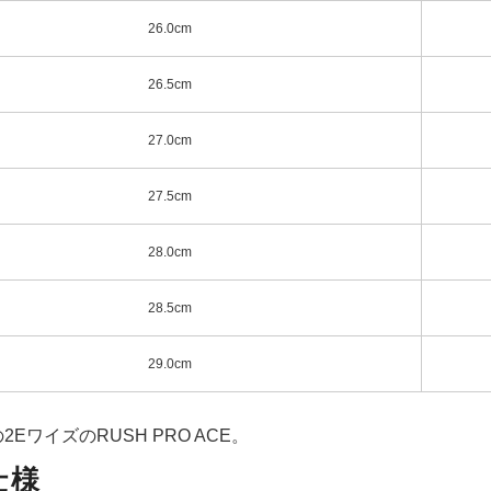
26.0cm
26.5cm
27.0cm
27.5cm
28.0cm
28.5cm
29.0cm
EワイズのRUSH PRO ACE。
仕様