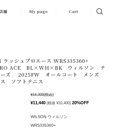
店舗
My page
Cart
大阪店
京都店
岐阜店
ON ラッシュプロエース WRS335360+
 PRO ACE BL×WH×BK ウィルソン テ
ーズ 2025FW オールコート メンズ
ニス ソフトテニス
¥14,300
(税込)
¥11,440
20%OFF
(税抜 ¥10,400)
WILSON ウィルソン
WRS335360+