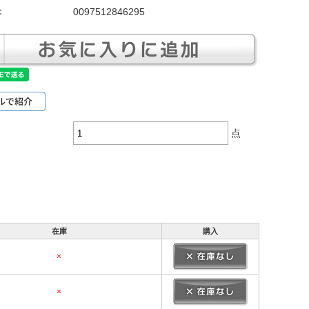
：
0097512846295
点
在庫
購入
×
×