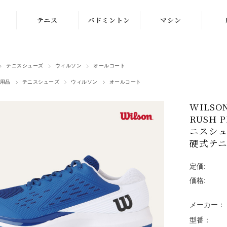
テニス
バドミントン
マシン
ラケット
ラケット
ストリングマシン
テニスシューズ
ウィルソン
オールコート
シューズ
シューズ
ボールマシン
用品
テニスシューズ
ウィルソン
オールコート
ストリング
ストリング
マシン紹介動画
WILS
テニスボール
シャトルコック
修理メンテナンス
RUSH
受付
ニスシュ
ウェア
ウェア
硬式テ
アクセサリ
アクセサリ
定価:
バッグ
価格:
メーカー：
型番：