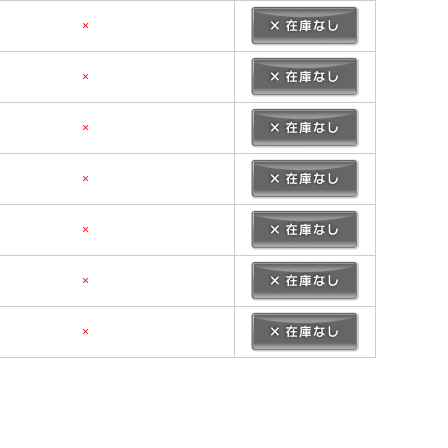
×
×
×
×
×
×
×