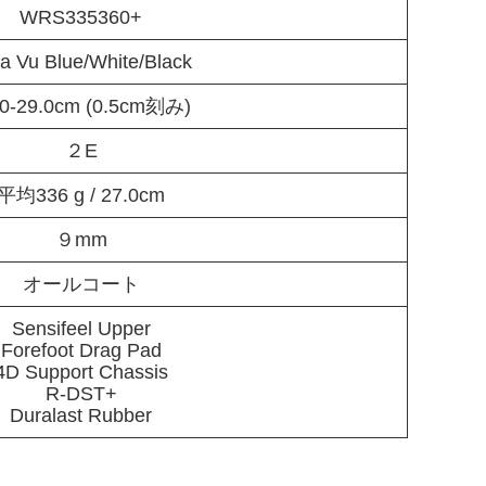
WRS335360+
a Vu Blue/White/Black
.0-29.0cm (0.5cm刻み)
２E
平均336 g / 27.0cm
９mm
オールコート
Sensifeel Upper
Forefoot Drag Pad
4D Support Chassis
R-DST+
Duralast Rubber