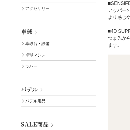
■SENSIF
アクセサリー
アッパー
より感じ
卓球
■4D SUP
つま先か
卓球台・設備
ます。
卓球マシン
ラバー
パデル
パデル用品
SALE商品